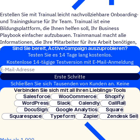
Erstellen Sie mit Trainual leicht nachvollziehbare Onboarding-
und Trainingskurse für Ihr Team. Trainual ist eine
Bildungsplattform, die Ihnen helfen soll, Ihr Business
Playbook einfacher aufzubauen. Trainmanual macht alle
Informationen, die Ihre Mitarbeiter für ihre Arbeit benötigen,
Sind Sie bereit, ActiveCampaign auszuprobieren?
sofort zugänglich, durchsuchbar und nachvollziehbar.
Testen Sie es 14 Tage lang kostenlos.
Kosten­lose 14-tägige Test­ver­sion mit E‑Mail-Anmel­dung
E-Mail-Adresse
Erste Schritte
Schließen Sie sich Tausenden von Kunden an. Keine
Verbin­den Sie sich mit all Ihren Lieblings-Tools
Kreditkarte erforderlich. Sofortige Einrichtung.
Salesforce
WooCommerce
Shopify
WordPress
Slack
Calendly
CallRail
DocuSign
Google Analytics
Square
Squarespace
Typeform
Zapier
Zendesk Sell
Mehr als 1.000