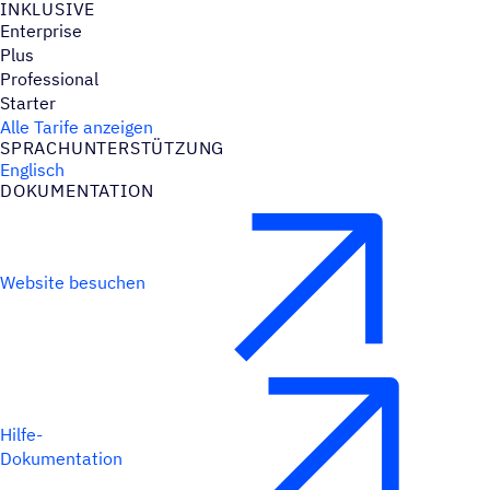
INKLU­SIVE
Enterprise
Plus
Professional
Starter
Alle Tarife anzeigen
SPRACH­UN­TER­STÜT­ZUNG
Englisch
DOKU­MEN­TA­TION
Website besuchen
Hilfe-
Dokumentation