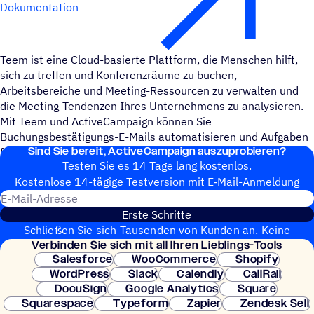
Dokumentation
Teem ist eine Cloud-basierte Plattform, die Menschen hilft,
sich zu treffen und Konferenzräume zu buchen,
Arbeitsbereiche und Meeting-Ressourcen zu verwalten und
die Meeting-Tendenzen Ihres Unternehmens zu analysieren.
Mit Teem und ActiveCampaign können Sie
Buchungsbestätigungs-E-Mails automatisieren und Aufgaben
Sind Sie bereit, ActiveCampaign auszuprobieren?
für Benutzer erstellen.
Testen Sie es 14 Tage lang kostenlos.
Kosten­lose 14-tägige Test­ver­sion mit E‑Mail-Anmel­dung
E-Mail-Adresse
Erste Schritte
Schließen Sie sich Tausenden von Kunden an. Keine
Verbin­den Sie sich mit all Ihren Lieblings-Tools
Kreditkarte erforderlich. Sofortige Einrichtung.
Salesforce
WooCommerce
Shopify
WordPress
Slack
Calendly
CallRail
DocuSign
Google Analytics
Square
Squarespace
Typeform
Zapier
Zendesk Sell