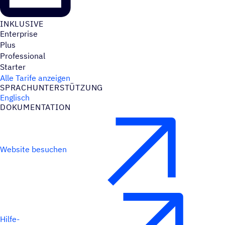
INKLU­SIVE
Enterprise
Plus
Professional
Starter
Alle Tarife anzeigen
SPRACH­UN­TER­STÜT­ZUNG
Englisch
DOKU­MEN­TA­TION
Website besuchen
Hilfe-