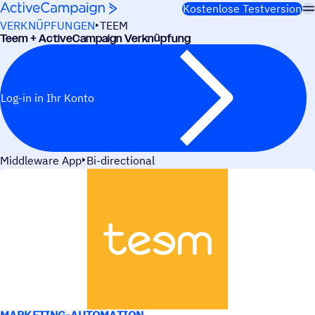
Weiter zum Inhalt
Kostenlose Testversion
VERKNÜPFUNGEN
TEEM
Teem + ActiveCampaign Verknüpfung
Log-in in Ihr Konto
Middleware App
Bi-directional
ANWEN­DUNGS­FÄLLE
MARKETING-AUTOMATION