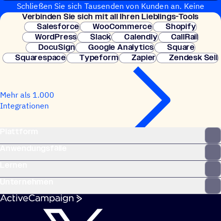
Schließen Sie sich Tausenden von Kunden an. Keine
Verbin­den Sie sich mit all Ihren Lieblings-Tools
Kreditkarte erforderlich. Sofortige Einrichtung.
Salesforce
WooCommerce
Shopify
WordPress
Slack
Calendly
CallRail
DocuSign
Google Analytics
Square
Squarespace
Typeform
Zapier
Zendesk Sell
Mehr als 1.000
Integrationen
Plattform
Anwendungsfälle
Lernen
Unternehmen