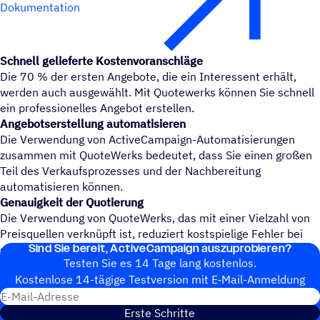
Dokumentation
Schnell gelieferte Kostenvoranschläge
Die 70 % der ersten Angebote, die ein Interessent erhält,
werden auch ausgewählt. Mit Quotewerks können Sie schnell
ein professionelles Angebot erstellen.
Angebotserstellung automatisieren
Die Verwendung von ActiveCampaign-Automatisierungen
zusammen mit QuoteWerks bedeutet, dass Sie einen großen
Teil des Verkaufsprozesses und der Nachbereitung
automatisieren können.
Genauigkeit der Quotierung
Die Verwendung von QuoteWerks, das mit einer Vielzahl von
Preisquellen verknüpft ist, reduziert kostspielige Fehler bei
Sind Sie bereit, ActiveCampaign auszuprobieren?
der Angebotserstellung.
Testen Sie es 14 Tage lang kostenlos.
Kosten­lose 14-tägige Test­ver­sion mit E‑Mail-Anmel­dung
E-Mail-Adresse
Erste Schritte