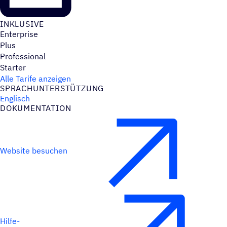
INKLU­SIVE
Enterprise
Plus
Professional
Starter
Alle Tarife anzeigen
SPRACH­UN­TER­STÜT­ZUNG
Englisch
DOKU­MEN­TA­TION
Website besuchen
Hilfe-