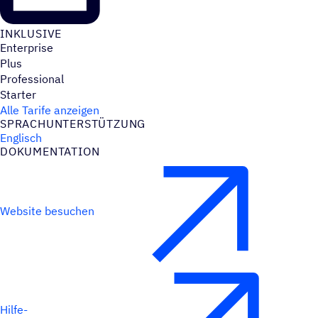
INKLU­SIVE
Enterprise
Plus
Professional
Starter
Alle Tarife anzeigen
SPRACH­UN­TER­STÜT­ZUNG
Englisch
DOKU­MEN­TA­TION
Website besuchen
Hilfe-