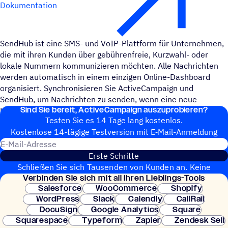
Dokumentation
SendHub ist eine SMS- und VoIP-Plattform für Unternehmen,
die mit ihren Kunden über gebührenfreie, Kurzwahl- oder
lokale Nummern kommunizieren möchten. Alle Nachrichten
werden automatisch in einem einzigen Online-Dashboard
organisiert. Synchronisieren Sie ActiveCampaign und
SendHub, um Nachrichten zu senden, wenn eine neue
Sind Sie bereit, ActiveCampaign auszuprobieren?
Kampagne geöffnet wird.
Testen Sie es 14 Tage lang kostenlos.
Kosten­lose 14-tägige Test­ver­sion mit E‑Mail-Anmel­dung
E-Mail-Adresse
Erste Schritte
Schließen Sie sich Tausenden von Kunden an. Keine
Verbin­den Sie sich mit all Ihren Lieblings-Tools
Kreditkarte erforderlich. Sofortige Einrichtung.
Salesforce
WooCommerce
Shopify
WordPress
Slack
Calendly
CallRail
DocuSign
Google Analytics
Square
Squarespace
Typeform
Zapier
Zendesk Sell