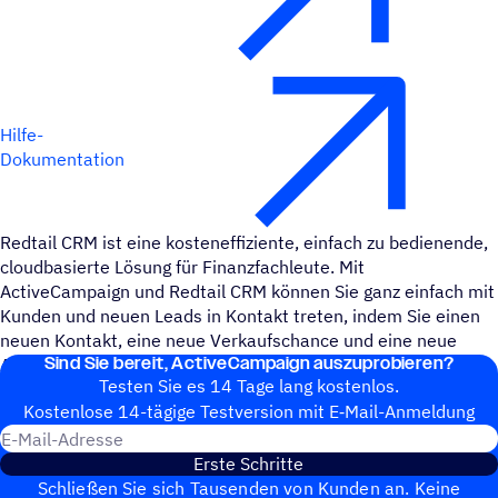
Hilfe-
Dokumentation
Redtail CRM ist eine kosteneffiziente, einfach zu bedienende,
cloudbasierte Lösung für Finanzfachleute. Mit
ActiveCampaign und Redtail CRM können Sie ganz einfach mit
Kunden und neuen Leads in Kontakt treten, indem Sie einen
neuen Kontakt, eine neue Verkaufschance und eine neue
Sind Sie bereit, ActiveCampaign auszuprobieren?
Aktivität erstellen.
Testen Sie es 14 Tage lang kostenlos.
Kosten­lose 14-tägige Test­ver­sion mit E‑Mail-Anmel­dung
E-Mail-Adresse
Erste Schritte
Schließen Sie sich Tausenden von Kunden an. Keine