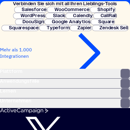
Verbin­den Sie sich mit all Ihren Lieblings-Tools
Kreditkarte erforderlich. Sofortige Einrichtung.
Salesforce
WooCommerce
Shopify
WordPress
Slack
Calendly
CallRail
DocuSign
Google Analytics
Square
Squarespace
Typeform
Zapier
Zendesk Sell
Mehr als 1.000
Integrationen
Plattform
Anwendungsfälle
Lernen
Unternehmen