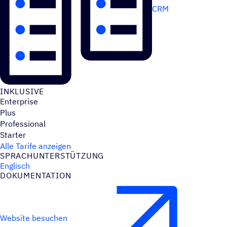
CRM
INKLU­SIVE
Enterprise
Plus
Professional
Starter
Alle Tarife anzeigen
SPRACH­UN­TER­STÜT­ZUNG
Englisch
DOKU­MEN­TA­TION
Website besuchen