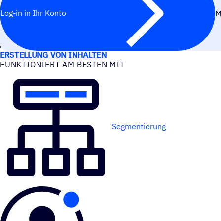
Log-in in Ihr Konto
M
ANWEN­DUNGS­FÄLLE
ERSTELLUNG VON INHALTEN
FUNK­TIO­NIERT AM BESTEN MIT
Segmentierung