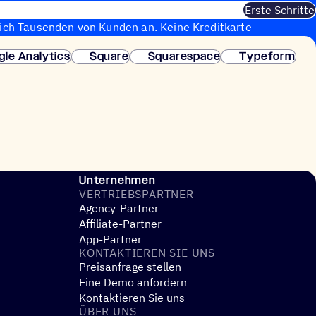
Erste Schritte
sich Tausenden von Kunden an. Keine Kreditkarte
fortige Einrichtung.
gle Analytics
Square
Squarespace
Typeform
Unternehmen
VERTRIEBS­PART­NER
Agency-Partner
Affiliate-Partner
App-Partner
KONTAK­TIE­REN SIE UNS
Preisanfrage stellen
Eine Demo anfordern
Kontaktieren Sie uns
ÜBER UNS