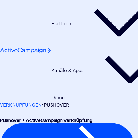
Weiter zum Inhalt
Plattform
Kanäle & Apps
Demo
VERKNÜPFUNGEN
PUSHOVER
Pusho­ver + ActiveCampaign Verknüpfung