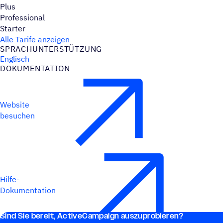
Plus
Professional
Starter
Alle Tarife anzeigen
SPRACH­UN­TER­STÜT­ZUNG
Englisch
DOKU­MEN­TA­TION
Website
besuchen
Hilfe-
Dokumentation
Sind Sie bereit, ActiveCampaign auszuprobieren?