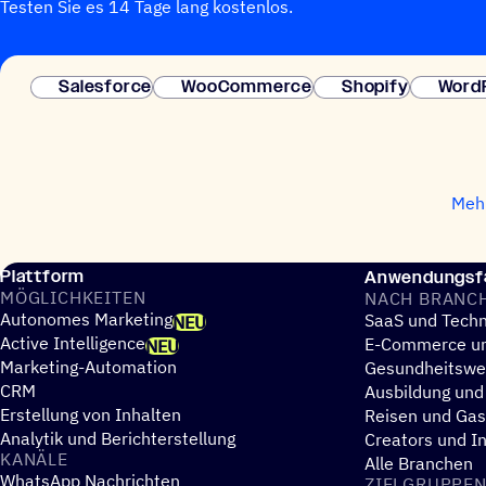
Testen Sie es 14 Tage lang kostenlos.
Salesforce
WooCommerce
Shopify
Word
Mehr
Plattform
Anwendungsfä
MÖGLICH­KEI­TEN
NACH BRANC
Autonomes Marketing
SaaS und Techn
NEU
Active Intelligence
E-Commerce un
NEU
Marketing-Automation
Gesundheitsw
CRM
Ausbildung und
Erstellung von Inhalten
Reisen und Ga
Analytik und Berichterstellung
Creators und I
KANÄLE
Alle Branchen
WhatsApp Nachrichten
ZIEL­GRUP­PE