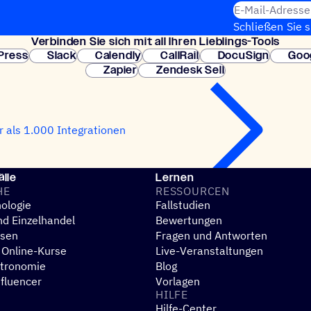
E-Mail-Adresse
Schließen Sie 
Verbin­den Sie sich mit all Ihren Lieblings-Tools
erforderlich. So
Press
Slack
Calendly
CallRail
DocuSign
Goo
Zapier
Zendesk Sell
 als 1.000 Integrationen
lle
Lernen
HE
RESSOUR­CEN
ologie
Fallstudien
d Einzelhandel
Bewertungen
esen
Fragen und Antworten
 Online-Kurse
Live-Veranstaltungen
stronomie
Blog
nfluencer
Vorlagen
HILFE
Hilfe-Center
N