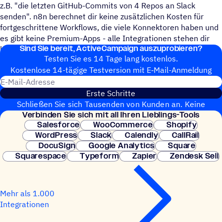
z.B. "die letzten GitHub-Commits von 4 Repos an Slack
senden". n8n berechnet dir keine zusätzlichen Kosten für
fortgeschrittene Workflows, die viele Konnektoren haben und
es gibt keine Premium-Apps - alle Integrationen stehen dir
Sind Sie bereit, ActiveCampaign auszuprobieren?
kostenlos zur Verfügung!
Testen Sie es 14 Tage lang kostenlos.
Kosten­lose 14-tägige Test­ver­sion mit E‑Mail-Anmel­dung
E-Mail-Adresse
Erste Schritte
Schließen Sie sich Tausenden von Kunden an. Keine
Verbin­den Sie sich mit all Ihren Lieblings-Tools
Kreditkarte erforderlich. Sofortige Einrichtung.
Salesforce
WooCommerce
Shopify
WordPress
Slack
Calendly
CallRail
DocuSign
Google Analytics
Square
Squarespace
Typeform
Zapier
Zendesk Sell
Mehr als 1.000
Integrationen