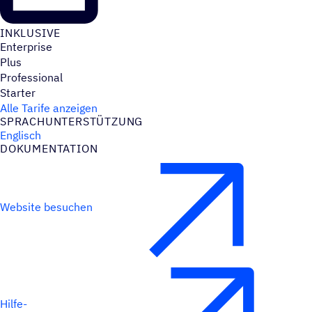
INKLU­SIVE
Enterprise
Plus
Professional
Starter
Alle Tarife anzeigen
SPRACH­UN­TER­STÜT­ZUNG
Englisch
DOKU­MEN­TA­TION
Website besuchen
Hilfe-