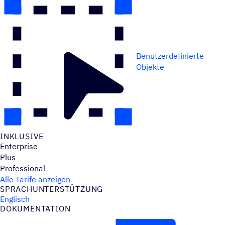
Benutzerdefinierte
Objekte
INKLU­SIVE
Enterprise
Plus
Professional
Alle Tarife anzeigen
SPRACH­UN­TER­STÜT­ZUNG
Englisch
DOKU­MEN­TA­TION