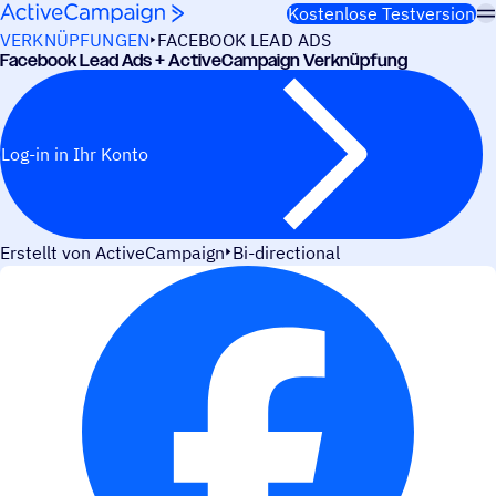
Weiter zum Inhalt
Kostenlose Testversion
VERKNÜPFUNGEN
FACEBOOK LEAD ADS
Face­book Lead Ads + ActiveCampaign Verknüpfung
Log-in in Ihr Konto
Erstellt von ActiveCampaign
Bi-directional