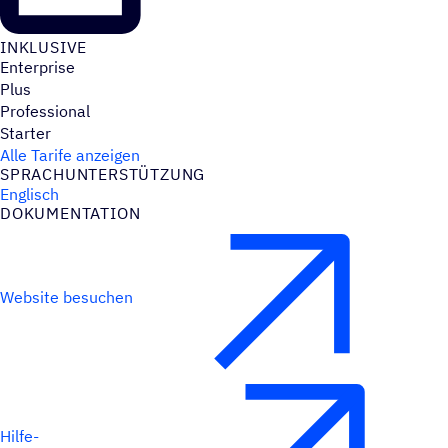
INKLU­SIVE
Enterprise
Plus
Professional
Starter
Alle Tarife anzeigen
SPRACH­UN­TER­STÜT­ZUNG
Englisch
DOKU­MEN­TA­TION
Website besuchen
Hilfe-