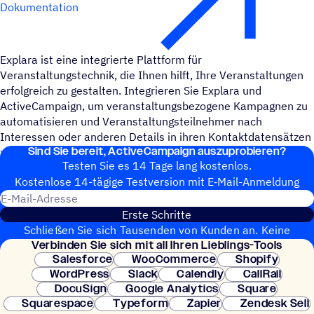
Dokumentation
Explara ist eine integrierte Plattform für
Veranstaltungstechnik, die Ihnen hilft, Ihre Veranstaltungen
erfolgreich zu gestalten. Integrieren Sie Explara und
ActiveCampaign, um veranstaltungsbezogene Kampagnen zu
automatisieren und Veranstaltungsteilnehmer nach
Interessen oder anderen Details in ihren Kontaktdatensätzen
Sind Sie bereit, ActiveCampaign auszuprobieren?
zu segmentieren.
Testen Sie es 14 Tage lang kostenlos.
Kosten­lose 14-tägige Test­ver­sion mit E‑Mail-Anmel­dung
E-Mail-Adresse
Erste Schritte
Schließen Sie sich Tausenden von Kunden an. Keine
Verbin­den Sie sich mit all Ihren Lieblings-Tools
Kreditkarte erforderlich. Sofortige Einrichtung.
Salesforce
WooCommerce
Shopify
WordPress
Slack
Calendly
CallRail
DocuSign
Google Analytics
Square
Squarespace
Typeform
Zapier
Zendesk Sell