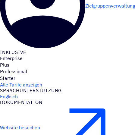
Zielgruppenverwaltung
INKLU­SIVE
Enterprise
Plus
Professional
Starter
Alle Tarife anzeigen
SPRACH­UN­TER­STÜT­ZUNG
Englisch
DOKU­MEN­TA­TION
Website besuchen