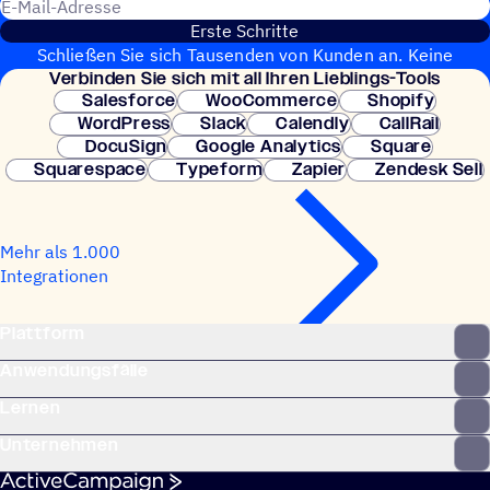
E-Mail-Adresse
Erste Schritte
Schließen Sie sich Tausenden von Kunden an. Keine
Verbin­den Sie sich mit all Ihren Lieblings-Tools
Kreditkarte erforderlich. Sofortige Einrichtung.
Salesforce
WooCommerce
Shopify
WordPress
Slack
Calendly
CallRail
DocuSign
Google Analytics
Square
Squarespace
Typeform
Zapier
Zendesk Sell
Mehr als 1.000
Integrationen
Plattform
Anwendungsfälle
Lernen
Unternehmen