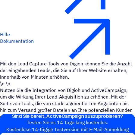
Hilfe-
Dokumentation
Mit den Lead Capture Tools von Digioh können Sie die Anzahl
der eingehenden Leads, die Sie auf Ihrer Website erhalten,
innerhalb von Minuten erhöhen.
\n \n
Nutzen Sie die Integration von Digioh und ActiveCampaign,
um die Wirkung Ihrer Lead-Akquisition zu erhöhen. Mit der
Suite von Tools, die von stark segmentierten Angeboten bis
hin zum Versand großer Dateien an Ihre potenziellen Kunden
Sind Sie bereit, ActiveCampaign auszuprobieren?
reichen, schaffen Sie mehr Wert für Ihre potenziellen Kunden.
Testen Sie es 14 Tage lang kostenlos.
Kosten­lose 14-tägige Test­ver­sion mit E‑Mail-Anmel­dung