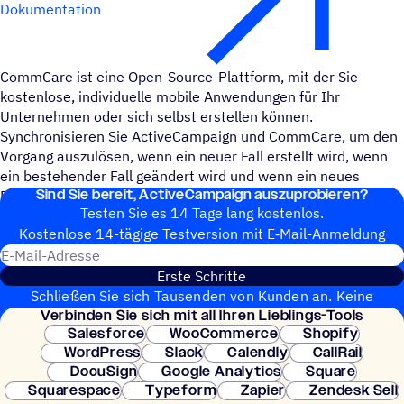
Dokumentation
CommCare ist eine Open-Source-Plattform, mit der Sie
kostenlose, individuelle mobile Anwendungen für Ihr
Unternehmen oder sich selbst erstellen können.
Synchronisieren Sie ActiveCampaign und CommCare, um den
Vorgang auszulösen, wenn ein neuer Fall erstellt wird, wenn
ein bestehender Fall geändert wird und wenn ein neues
Sind Sie bereit, ActiveCampaign auszuprobieren?
Formular eingereicht wird.
Testen Sie es 14 Tage lang kostenlos.
Kosten­lose 14-tägige Test­ver­sion mit E‑Mail-Anmel­dung
E-Mail-Adresse
Erste Schritte
Schließen Sie sich Tausenden von Kunden an. Keine
Verbin­den Sie sich mit all Ihren Lieblings-Tools
Kreditkarte erforderlich. Sofortige Einrichtung.
Salesforce
WooCommerce
Shopify
WordPress
Slack
Calendly
CallRail
DocuSign
Google Analytics
Square
Squarespace
Typeform
Zapier
Zendesk Sell