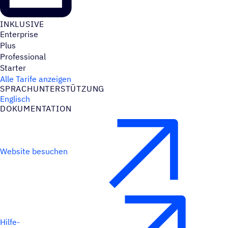
INKLU­SIVE
Enterprise
Plus
Professional
Starter
Alle Tarife anzeigen
SPRACH­UN­TER­STÜT­ZUNG
Englisch
DOKU­MEN­TA­TION
Website besuchen
Hilfe-