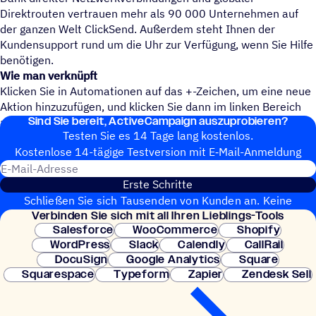
Direktrouten vertrauen mehr als 90 000 Unternehmen auf
der ganzen Welt ClickSend. Außerdem steht Ihnen der
Kundensupport rund um die Uhr zur Verfügung, wenn Sie Hilfe
benötigen.
Wie man verknüpft
Klicken Sie in Automationen auf das +-Zeichen, um eine neue
Aktion hinzuzufügen, und klicken Sie dann im linken Bereich
Sind Sie bereit, ActiveCampaign auszuprobieren?
auf CX Apps.
Testen Sie es 14 Tage lang kostenlos.
Kosten­lose 14-tägige Test­ver­sion mit E‑Mail-Anmel­dung
E-Mail-Adresse
Erste Schritte
Schließen Sie sich Tausenden von Kunden an. Keine
Verbin­den Sie sich mit all Ihren Lieblings-Tools
Kreditkarte erforderlich. Sofortige Einrichtung.
Salesforce
WooCommerce
Shopify
WordPress
Slack
Calendly
CallRail
DocuSign
Google Analytics
Square
Squarespace
Typeform
Zapier
Zendesk Sell