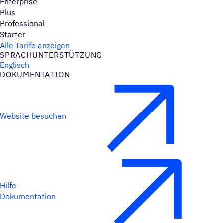
Enterprise
Plus
Professional
Starter
Alle Tarife anzeigen
SPRACH­UN­TER­STÜT­ZUNG
Englisch
DOKU­MEN­TA­TION
Website besuchen
Hilfe-
Dokumentation