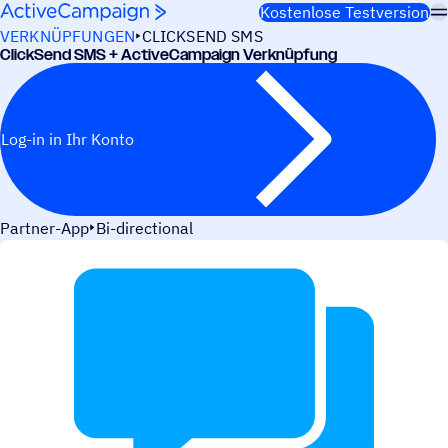
Weiter zum Inhalt
Kostenlose Testversion
VERKNÜPFUNGEN
CLICKSEND SMS
Click­Send SMS + ActiveCampaign Verknüpfung
Log-in in Ihr Konto
Partner-App
Bi-directional