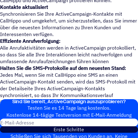
CallHippo und ActiveCampaign profitieren können:
Kontakte aktualisiert
Synchronisieren Sie Ihre ActiveCampaign-Kontakte mit
CallHippo und umgekehrt, um sicherzustellen, dass Sie immer
über die neuesten Informationen zu Ihren Kunden und
Interessenten verfügen.
Effiziente Anrufverfolgung:
Alle Anrufaktivitäten werden in ActiveCampaign protokolliert,
so dass Sie alle Ihre Interaktionen leicht nachverfolgen und
umfassende Anrufaufzeichnungen führen können
Halten Sie die SMS-Protokolle auf dem neuesten Stand:
Jedes Mal, wenn Sie mit CallHippo eine SMS an einen
ActiveCampaign-Kontakt senden, wird das SMS-Protokoll mit
der Detailseite Ihres ActiveCampaign-Kontakts
synchronisiert, so dass Ihr Kommunikationsverlauf
Sind Sie bereit, ActiveCampaign auszuprobieren?
übersichtlich bleibt
Testen Sie es 14 Tage lang kostenlos.
Kosten­lose 14-tägige Test­ver­sion mit E‑Mail-Anmel­dung
E-Mail-Adresse
Erste Schritte
Schließen Sie sich Tausenden von Kunden an. Keine