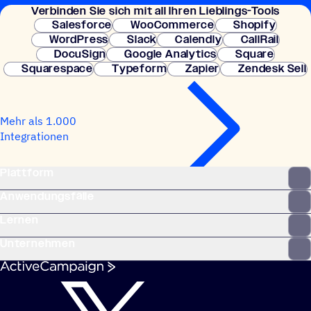
Verbin­den Sie sich mit all Ihren Lieblings-Tools
Kreditkarte erforderlich. Sofortige Einrichtung.
Salesforce
WooCommerce
Shopify
WordPress
Slack
Calendly
CallRail
DocuSign
Google Analytics
Square
Squarespace
Typeform
Zapier
Zendesk Sell
Mehr als 1.000
Integrationen
Plattform
Anwendungsfälle
Lernen
Unternehmen