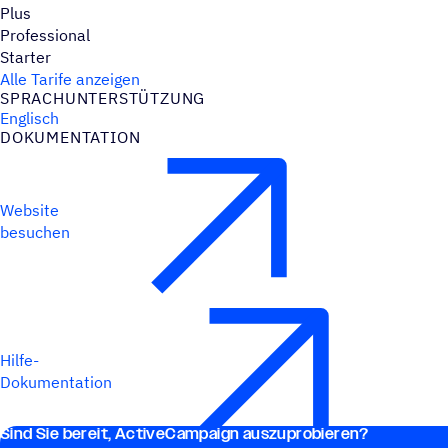
Plus
Professional
Starter
Alle Tarife anzeigen
SPRACH­UN­TER­STÜT­ZUNG
Englisch
DOKU­MEN­TA­TION
Website
besuchen
Hilfe-
Dokumentation
Sind Sie bereit, ActiveCampaign auszuprobieren?