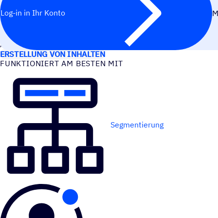
Log-in in Ihr Konto
M
ANWEN­DUNGS­FÄLLE
ERSTELLUNG VON INHALTEN
FUNK­TIO­NIERT AM BESTEN MIT
Segmentierung