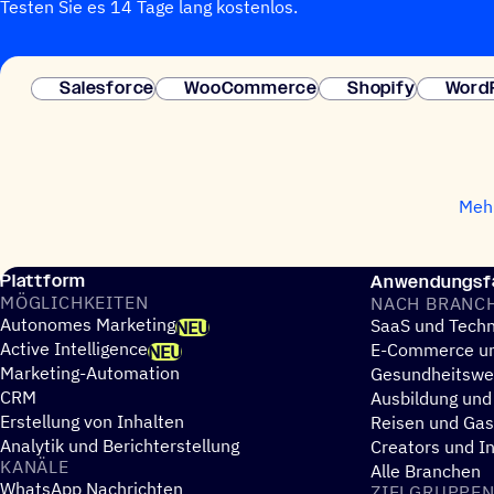
Testen Sie es 14 Tage lang kostenlos.
Salesforce
WooCommerce
Shopify
Word
Mehr
Plattform
Anwendungsfä
MÖGLICH­KEI­TEN
NACH BRANC
Autonomes Marketing
SaaS und Techn
NEU
Active Intelligence
E-Commerce un
NEU
Marketing-Automation
Gesundheitsw
CRM
Ausbildung und
Erstellung von Inhalten
Reisen und Ga
Analytik und Berichterstellung
Creators und I
KANÄLE
Alle Branchen
WhatsApp Nachrichten
ZIEL­GRUP­PE