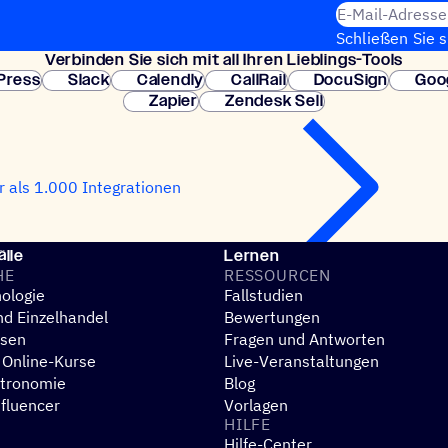
E-Mail-Adresse
Schließen Sie 
Verbin­den Sie sich mit all Ihren Lieblings-Tools
erforderlich. So
Press
Slack
Calendly
CallRail
DocuSign
Goo
Zapier
Zendesk Sell
 als 1.000 Integrationen
lle
Lernen
HE
RESSOUR­CEN
ologie
Fallstudien
d Einzelhandel
Bewertungen
esen
Fragen und Antworten
 Online-Kurse
Live-Veranstaltungen
stronomie
Blog
nfluencer
Vorlagen
HILFE
Hilfe-Center
N