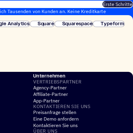
Erste Schritte
sich Tausenden von Kunden an. Keine Kreditkarte
fortige Einrichtung.
gle Analytics
Square
Squarespace
Typeform
Unternehmen
VERTRIEBS­PART­NER
Agency-Partner
Affiliate-Partner
App-Partner
KONTAK­TIE­REN SIE UNS
Preisanfrage stellen
Eine Demo anfordern
Kontaktieren Sie uns
ÜBER UNS