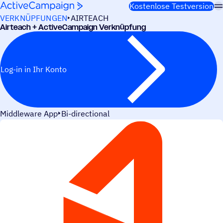
Weiter zum Inhalt
Kostenlose Testversion
VERKNÜPFUNGEN
AIRTEACH
Airteach + ActiveCampaign Verknüpfung
Log-in in Ihr Konto
Middleware App
Bi-directional