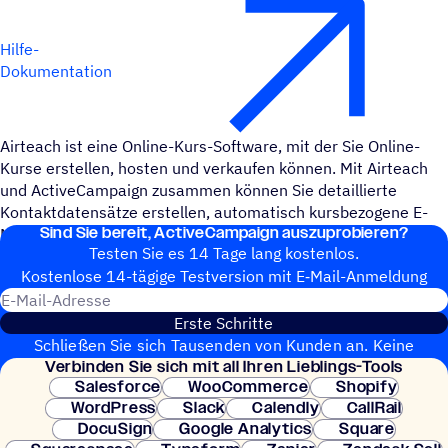
Hilfe-
Dokumentation
Airteach ist eine Online-Kurs-Software, mit der Sie Online-
Kurse erstellen, hosten und verkaufen können. Mit Airteach
und ActiveCampaign zusammen können Sie detaillierte
Kontaktdatensätze erstellen, automatisch kursbezogene E-
Sind Sie bereit, ActiveCampaign auszuprobieren?
Mails versenden und Ihr Online-Kursgeschäft ausbauen.
Testen Sie es 14 Tage lang kostenlos.
Kosten­lose 14-tägige Test­ver­sion mit E‑Mail-Anmel­dung
E-Mail-Adresse
Erste Schritte
Schließen Sie sich Tausenden von Kunden an. Keine
Verbin­den Sie sich mit all Ihren Lieblings-Tools
Kreditkarte erforderlich. Sofortige Einrichtung.
Salesforce
WooCommerce
Shopify
WordPress
Slack
Calendly
CallRail
DocuSign
Google Analytics
Square