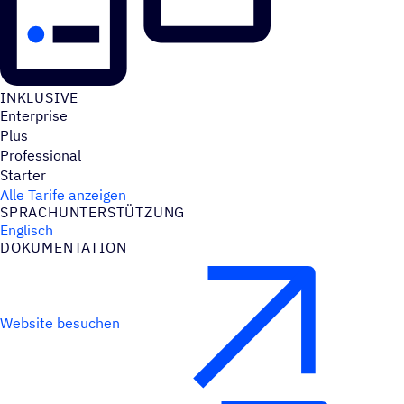
INKLU­SIVE
Enterprise
Plus
Professional
Starter
Alle Tarife anzeigen
SPRACH­UN­TER­STÜT­ZUNG
Englisch
DOKU­MEN­TA­TION
Website besuchen