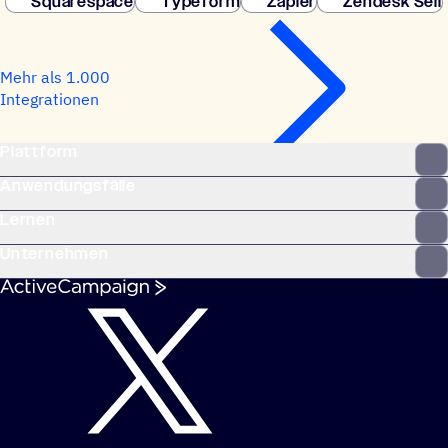
Squarespace
Typeform
Zapier
Zendesk Sell
Mehr als 1.000
Integrationen
Plattform
Anwendungsfälle
Lernen
Unternehmen