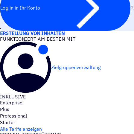
Log-in in Ihr Konto
P
ANWEN­DUNGS­FÄLLE
ERSTELLUNG VON INHALTEN
FUNK­TIO­NIERT AM BESTEN MIT
Zielgruppenverwaltung
INKLU­SIVE
Enterprise
Plus
Professional
Starter
Alle Tarife anzeigen