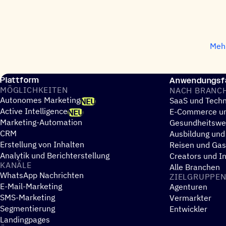
Mehr
Plattform
Anwendungsfä
MÖGLICH­KEI­TEN
NACH BRANC
Autonomes Marketing
SaaS und Techn
NEU
Active Intelligence
E-Commerce un
NEU
Marketing-Automation
Gesundheitsw
CRM
Ausbildung und
Erstellung von Inhalten
Reisen und Ga
Analytik und Berichterstellung
Creators und I
KANÄLE
Alle Branchen
WhatsApp Nachrichten
ZIEL­GRUP­PE
E-Mail-Marketing
Agenturen
SMS-Marketing
Vermarkter
Segmentierung
Entwickler
Landingpages