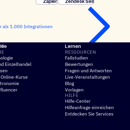
Zapier
Zendesk Sell
 als 1.000 Integrationen
lle
Lernen
HE
RESSOUR­CEN
ologie
Fallstudien
d Einzelhandel
Bewertungen
esen
Fragen und Antworten
 Online-Kurse
Live-Veranstaltungen
stronomie
Blog
nfluencer
Vorlagen
HILFE
Hilfe-Center
N
Hilfeanfrage einreichen
Entdecken Sie Services