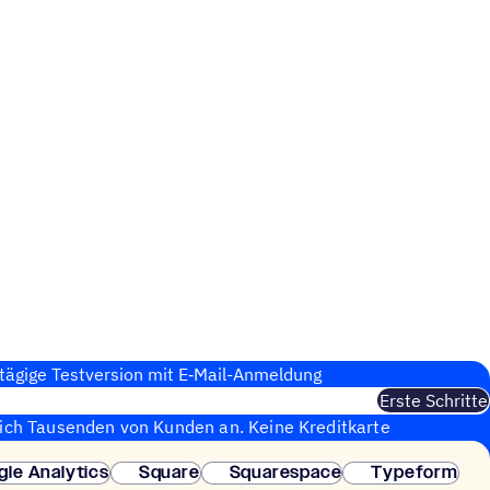
tägige Test­ver­sion mit E‑Mail-Anmel­dung
Erste Schritte
sich Tausenden von Kunden an. Keine Kreditkarte
fortige Einrichtung.
gle Analytics
Square
Squarespace
Typeform