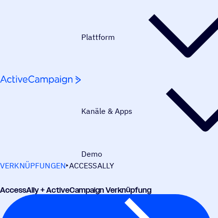
Weiter zum Inhalt
Plattform
Kanäle & Apps
Demo
VERKNÜPFUNGEN
ACCESSALLY
Access­Ally + ActiveCampaign Verknüpfung