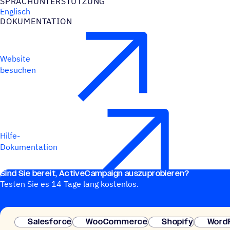
SPRACH­UN­TER­STÜT­ZUNG
Englisch
DOKU­MEN­TA­TION
Website
besuchen
Hilfe-
Dokumentation
Sind Sie bereit, ActiveCampaign auszuprobieren?
Testen Sie es 14 Tage lang kostenlos.
Salesforce
WooCommerce
Shopify
Word