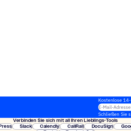
Kosten­lose 14-
E-Mail-Adresse
Schließen Sie 
Verbin­den Sie sich mit all Ihren Lieblings-Tools
erforderlich. So
Press
Slack
Calendly
CallRail
DocuSign
Goo