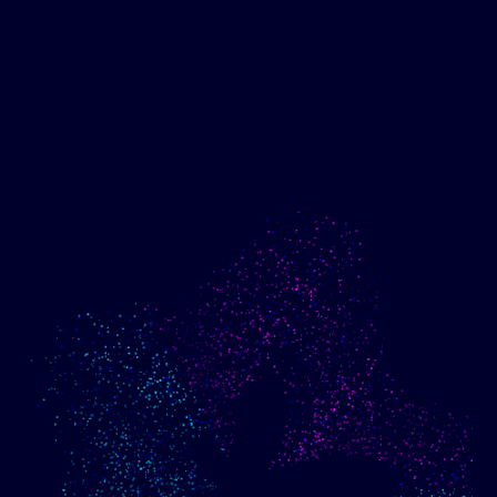
Mostre o progresso em
Crie uma campanha de
direção aos meus
email otimizada usando
objetivos
meus dados