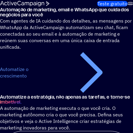
Pular para o conteúdo
Teste gratuito
Automação de marketing, email e WhatsApp que cuida dos
Elimine 13 horas de trabalho de marketing desnecessário po
negócios para você
Com agentes de IA cuidando dos detalhes, as mensagens por
WhatsApp da ActiveCampaign automatizam seu chat, ficam
conectadas ao seu email e à automação de marketing e
reúnem suas conversas em uma única caixa de entrada
unificada.
Automatize o
crescimento
Automatize a estratégia, não apenas as tarefas, e torne-se
imbatível.
A automação de marketing executa o que você cria. O
marketing autônomo cria o que você precisa. Defina seus
objetivos e veja o Active Intelligence criar estratégias de
marketing inovadoras para você.