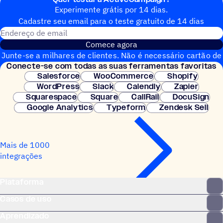
is get people to show up and they buy.
Experimente grátis por 14 dias.
Cadastre seu email para o teste gratuito de 14 dias
Endereço de email
Comece agora
Junte-se a milhares de clientes. Não é necessário cartão de
Conecte-se com todas as suas ferramentas favoritas
crédito. Configuração instantânea.
Salesforce
WooCommerce
Shopify
WordPress
Slack
Calendly
Zapier
Squarespace
Square
CallRail
DocuSign
Google Analytics
Typeform
Zendesk Sell
Mais de 1000
integrações
Plataforma
Casos de uso
Aprendizado