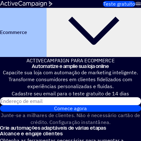
Pular para o conteúdo
Teste gratuito
Ecommerce
ACTIVECAMPAIGN PARA ECOMMERCE
Automatize e amplie sua loja online
Capacite sua loja com automação de marketing inteligente.
Transforme consumidores em clientes fidelizados com
experiências personalizadas e fluidas.
Cadastre seu email para o teste gratuito de 14 dias
Endereço de email
Comece agora
Junte-se a milhares de clientes. Não é necessário cartão de
crédito. Configuração instantânea.
Crie automações adaptáveis de várias etapas
Alcance e engaje clientes
Obtenha as ferramentas necessárias para aumentar a