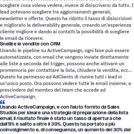
scegliere cosa voleva vedere, invece di disiscriversi da tutto. I
lead potevano scegliere tra aggiornamenti generali,
newsletter e offerte. Questo ha ridotto il tasso di disiscrizioni
e migliorato la deliverability generale, creando un'esperienza
cliente migliore e dando ai contatti la possibilità di scegliere
le email da ricevere.
Snellire le vendite con CRM
Usando le pipeline su ActiveCampaign, ogni fase può essere
automatizzata, con email che vengono inviate direttamente
alle liste a seconda del trigger, possono anche attivare un
promemoria per contattare la lista, chiudere la vendita, ecc...
Questo ha permesso ad AdClients di riunire tutti i lead in
un'unico posto. Ora possono vedere tutte le email insieme, a
prescindere dal membro del team che accede ad
ActiveCampaign.
Usando ActiveCampaign, e con l’aiuto fornito da Sales
Studios per ideare una stra­te­gia di prepa­ra­zione della lista
email, il risul­tato finale è stato un tasso di aper­tura che
dall’8% è salito a oltre il 39%. Questo ha portato a più
coin­vol­gi­mento e, di conse­guenza, un aumento del 30% dei