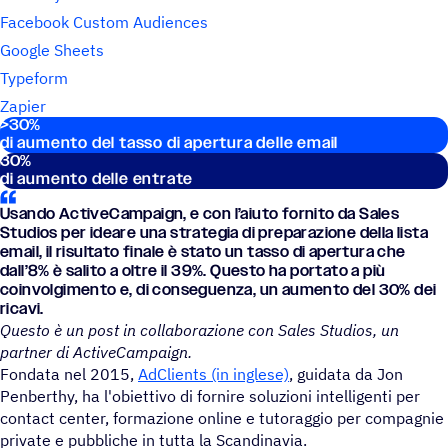
Facebook Custom Audiences
Google Sheets
Typeform
Zapier
>
30
%
Stati­sti­che importanti
di aumento del tasso di apertura delle email
30
%
di aumento delle entrate
Usando ActiveCampaign, e con l’aiuto fornito da Sales
Studios per ideare una stra­te­gia di prepa­ra­zione della lista
email, il risul­tato finale è stato un tasso di aper­tura che
dall’8% è salito a oltre il 39%. Questo ha portato a più
coin­vol­gi­mento e, di conse­guenza, un aumento del 30% dei
ricavi.
Questo è un post in collaborazione con Sales Studios, un
partner di ActiveCampaign.
Fondata nel 2015,
AdClients (in inglese)
, guidata da Jon
Penberthy, ha l'obiettivo di fornire soluzioni intelligenti per
contact center, formazione online e tutoraggio per compagnie
private e pubbliche in tutta la Scandinavia.