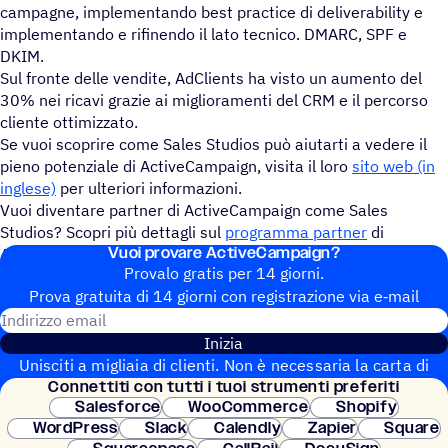
campagne, implementando best practice di deliverability e
implementando e rifinendo il lato tecnico. DMARC, SPF e
DKIM.
Sul fronte delle vendite, AdClients ha visto un aumento del
30% nei ricavi grazie ai miglioramenti del CRM e il percorso
cliente ottimizzato.
Se vuoi scoprire come Sales Studios può aiutarti a vedere il
pieno potenziale di ActiveCampaign, visita il loro
sito web (in
inglese)
per ulteriori informazioni.
Vuoi diventare partner di ActiveCampaign come Sales
Studios? Scopri più dettagli sul
programma partner
di
Vuoi provare ActiveCampaign?
ActiveCampaign.
Provalo gratis per 14 giorni.
Prova gratuita di 14 giorni con regi­stra­zione via e‑mail
Indirizzo email
Inizia
Unisciti a migliaia di clienti. Non è necessaria la carta di
Connet­titi con tutti i tuoi strumenti preferiti
credito. Configurazione istantanea.
Salesforce
WooCommerce
Shopify
WordPress
Slack
Calendly
Zapier
Square