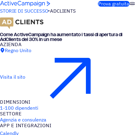
Salta al contenuto
Prova gratuita
STORIE DI SUCCESSO
ADCLIENTS
Come ActiveCampaign ha aumen­tato i tassi di aper­tura di
AdClients del 30% in un mese
AZIENDA
Regno Unito
Visita il sito
DIMEN­SIONI
1-100 dipendenti
SETTORE
Agenzia e consulenza
APP E INTEGRAZIONI
Calendly