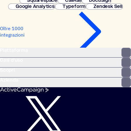
Squarespace
CallRail
DocuSign
Google Analytics
Typeform
Zendesk Sell
Oltre 1000
integrazioni
Piattaforma
Casi d'uso
Scopri
Azienda