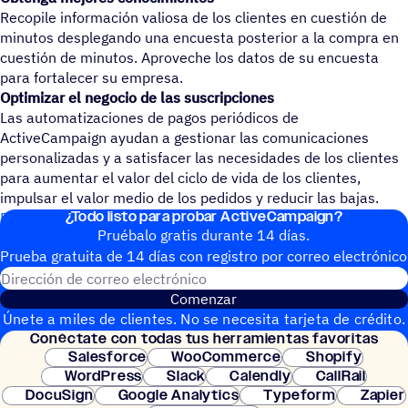
Recopile información valiosa de los clientes en cuestión de
minutos desplegando una encuesta posterior a la compra en
cuestión de minutos. Aproveche los datos de su encuesta
para fortalecer su empresa.
Optimizar el negocio de las suscripciones
Las automatizaciones de pagos periódicos de
ActiveCampaign ayudan a gestionar las comunicaciones
personalizadas y a satisfacer las necesidades de los clientes
para aumentar el valor del ciclo de vida de los clientes,
impulsar el valor medio de los pedidos y reducir las bajas.
¿Todo listo para probar ActiveCampaign?
Documento de ayuda: Conectar VTEX con ActiveCampaign
Pruébalo gratis durante 14 días.
Prueba gratuita de 14 días con regis­tro por correo electrónico
Dirección de correo electrónic
Comenzar
Únete a miles de clientes. No se necesita tarjeta de crédito.
Conéc­tate con todas tus herramientas favoritas
Configuración instantánea.
Salesforce
WooCommerce
Shopify
WordPress
Slack
Calendly
CallRail
DocuSign
Google Analytics
Typeform
Zapier