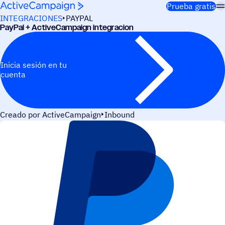
Saltar al contenido
Prueba gratis
INTEGRACIONES
PAYPAL
PayPal + ActiveCampaign integracion
Inicia sesión en tu
cuenta
Creado por ActiveCampaign
Inbound