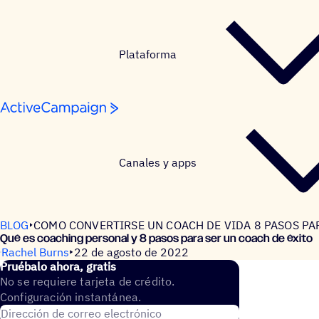
Saltar al contenido
Plataforma
Canales y apps
BLOG
COMO CONVERTIRSE UN COACH DE VIDA 8 PASOS PA
Qué es coaching perso­nal y 8 pasos para ser un coach de éxito
Rachel Burns
22 de agosto de 2022
Prué­balo ahora, gratis
No se requiere tarjeta de crédito.
Configuración instantánea.
Dirección de correo electrónico