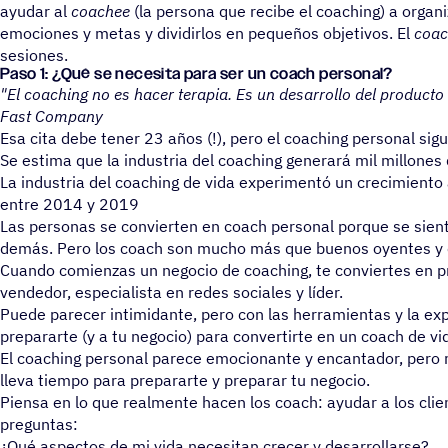
ayudar al
coachee
(la persona que recibe el coaching) a orga
emociones y metas y dividirlos en pequeños objetivos. El
coac
sesiones.
Paso 1: ¿Qué se nece­sita para ser un coach personal?
"El coaching no es hacer terapia. Es un desarrollo del producto
Fast Company
Esa cita debe tener 23 años (!), pero el coaching personal sigu
Se estima que la industria del coaching generará mil millones
La industria del coaching de vida experimentó un crecimiento
entre 2014 y 2019
Las personas se convierten en coach personal porque se sien
demás. Pero los coach son mucho más que buenos oyentes y 
Cuando comienzas un negocio de coaching, te conviertes en p
vendedor, especialista en redes sociales y líder.
Puede parecer intimidante, pero con las herramientas y la e
prepararte (y a tu negocio) para convertirte en un coach de vi
El coaching personal parece emocionante y encantador, pero 
lleva tiempo para prepararte y preparar tu negocio.
Piensa en lo que realmente hacen los coach: ayudar a los cli
preguntas:
¿Qué aspectos de mi vida necesitan crecer y desarrollarse?