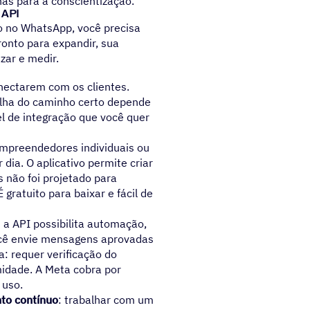
as para a conscientização.
 API
 no WhatsApp, você precisa
onto para expandir, sua
zar e medir.
nectarem com os clientes.
olha do caminho certo depende
l de integração que você quer
 empreendedores individuais ou
ia. O aplicativo permite criar
s não foi projetado para
ratuito para baixar e fácil de
: a API possibilita automação,
ocê envie mensagens aprovadas
a: requer verificação do
idade. A Meta cobra por
 uso.
to contínuo
: trabalhar com um