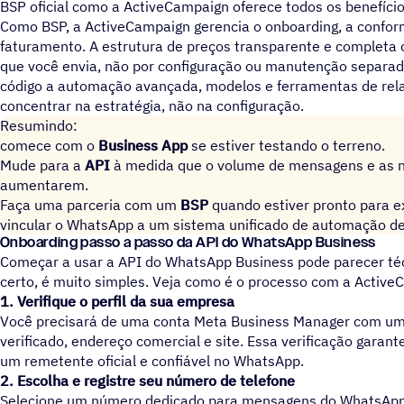
BSP oficial como a ActiveCampaign oferece todos os benefíci
Como BSP, a ActiveCampaign gerencia o onboarding, a conform
faturamento. A estrutura de preços transparente e completa
que você envia, não por configuração ou manutenção separad
código a automação avançada, modelos e ferramentas de rela
concentrar na estratégia, não na configuração.
Resumindo:
comece com o
Business App
se estiver testando o terreno.
Mude para a
API
à medida que o volume de mensagens e as 
aumentarem.
Faça uma parceria com um
BSP
quando estiver pronto para 
vincular o WhatsApp a um sistema unificado de automação de
Onboarding passo a passo da API do WhatsApp Business
Começar a usar a API do WhatsApp Business pode parecer té
certo, é muito simples. Veja como é o processo com a Active
1. Verifique o perfil da sua empresa
Você precisará de uma conta Meta Business Manager com um
verificado, endereço comercial e site. Essa verificação gara
um remetente oficial e confiável no WhatsApp.
2. Escolha e registre seu número de telefone
Selecione um número dedicado para mensagens do WhatsApp (