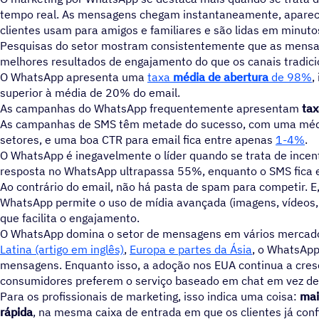
tempo real. As mensagens chegam instantaneamente, apare
clientes usam para amigos e familiares e são lidas em minuto
Pesquisas do setor mostram consistentemente que as mens
melhores resultados de engajamento do que os canais tradici
O WhatsApp apresenta uma
taxa
média de abertura
de 98%
,
superior à média de 20% do email.
As campanhas do WhatsApp frequentemente apresentam
tax
As campanhas de SMS têm metade do sucesso, com uma méd
setores, e uma boa CTR para email fica entre apenas
1-4%
.
O WhatsApp é inegavelmente o líder quando se trata de incent
resposta no WhatsApp ultrapassa 55%, enquanto o SMS fica
Ao contrário do email, não há pasta de spam para competir. E,
WhatsApp permite o uso de mídia avançada (imagens, vídeos, 
que facilita o engajamento.
O WhatsApp domina o setor de mensagens em vários mercad
Latina (artigo em inglês)
,
Europa e partes da Ásia
, o WhatsApp 
mensagens. Enquanto isso, a adoção nos EUA continua a cres
consumidores preferem o serviço baseado em chat em vez de 
Para os profissionais de marketing, isso indica uma coisa:
mai
rápida
, na mesma caixa de entrada em que os clientes já con