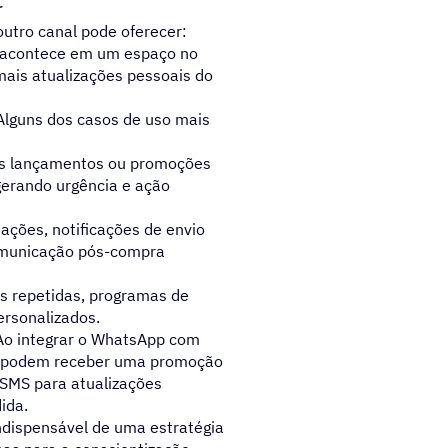
r
tro canal pode oferecer:
 acontece em um espaço no
mais atualizações pessoais do
Alguns dos casos de uso mais
os lançamentos ou promoções
gerando urgência e ação
mações, notificações de envio
omunicação pós-compra
as repetidas, programas de
ersonalizados.
Ao integrar o WhatsApp com
tes podem receber uma promoção
 SMS para atualizações
ida.
ndispensável de uma estratégia