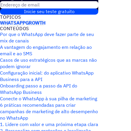
Endereço de email
Inicie seu teste gratuito
TÓPICOS
WHATSAPP
GROWTH
CONTEÚDOS
Por que o WhatsApp deve fazer parte de seu
mix de canais
A vantagem do engajamento em relação ao
email e ao SMS
Casos de uso estratégicos que as marcas não
podem ignorar
Configuração inicial: do aplicativo WhatsApp
Business para a API
Onboarding passo a passo da API do
WhatsApp Business
Conecte o WhatsApp à sua pilha de marketing
6 práticas recomendadas para criar
campanhas de marketing de alto desempenho
no WhatsApp
1. Lidere com valor e uma próxima etapa clara
2. Personalize com proteções e localização