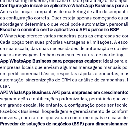
de marketing moderna, um canal criado para a ação, não apen
Configuração inicial: do aplicativo WhatsApp Business para a
Antes de lançar campanhas de marketing de alto desempenho
da configuração correta. Quer esteja apenas começando ou pr
abordagem determina o que você pode automatizar, personali
Escolha o caminho certo: aplicativo x API x parceiro BSP
O WhatsApp oferece várias maneiras para as empresas se co
Cada opção tem suas próprias vantagens e limitações. A esc
da sua escala, das suas necessidades de automação e do níve
que as mensagens tenham com sua estrutura de marketing.
App WhatsApp Business para pequenas equipes
: ideal para
empresas locais que enviam algumas mensagens manuais por d
um perfil comercial básico, respostas rápidas e etiquetas, ma
automação, sincronização de CRM ou análise de campanhas. É g
usar.
API WhatsApp Business API para empresas em crescimento
segmentação e notificações padronizadas, permitindo que v
em grande escala. No entanto, a configuração pode ser técnic
Facebook Business, hospedagem e gerenciamento de conform
conversa, com tarifas que variam conforme o país e o caso de
Provedor de soluções de negócios (BSP) para dimensionamen