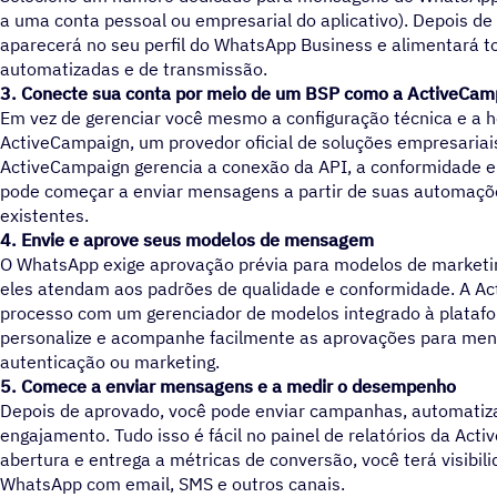
a uma conta pessoal ou empresarial do aplicativo). Depois de
aparecerá no seu perfil do WhatsApp Business e alimentará 
automatizadas e de transmissão.
3. Conecte sua conta por meio de um BSP como a ActiveCam
Em vez de gerenciar você mesmo a configuração técnica e a 
ActiveCampaign, um provedor oficial de soluções empresaria
ActiveCampaign gerencia a conexão da API, a conformidade 
pode começar a enviar mensagens a partir de suas automaçõe
existentes.
4. Envie e aprove seus modelos de mensagem
O WhatsApp exige aprovação prévia para modelos de marketin
eles atendam aos padrões de qualidade e conformidade. A Ac
processo com um gerenciador de modelos integrado à platafor
personalize e acompanhe facilmente as aprovações para mens
autenticação ou marketing.
5. Comece a enviar mensagens e a medir o desempenho
Depois de aprovado, você pode enviar campanhas, automatiz
engajamento. Tudo isso é fácil no painel de relatórios da Act
abertura e entrega a métricas de conversão, você terá visibi
WhatsApp com email, SMS e outros canais.