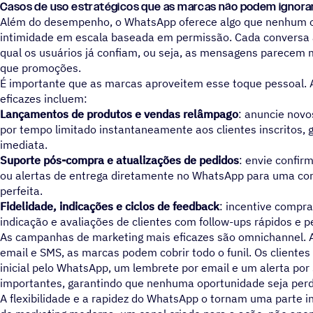
Casos de uso estratégicos que as marcas não podem ignora
Além do desempenho, o WhatsApp oferece algo que nenhum ou
intimidade em escala baseada em permissão. Cada conversa
qual os usuários já confiam, ou seja, as mensagens parecem 
que promoções.
É importante que as marcas aproveitem esse toque pessoal. 
eficazes incluem:
Lançamentos de produtos e vendas relâmpago
: anuncie nov
por tempo limitado instantaneamente aos clientes inscritos, 
imediata.
Suporte pós-compra e atualizações de pedidos
: envie confir
ou alertas de entrega diretamente no WhatsApp para uma c
perfeita.
Fidelidade, indicações e ciclos de feedback
: incentive compr
indicação e avaliações de clientes com follow-ups rápidos e p
As campanhas de marketing mais eficazes são omnichannel. 
email e SMS, as marcas podem cobrir todo o funil. Os clien
inicial pelo WhatsApp, um lembrete por email e um alerta por
importantes, garantindo que nenhuma oportunidade seja perd
A flexibilidade e a rapidez do WhatsApp o tornam uma parte i