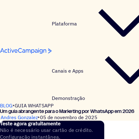
Pular para o conteúdo
Plataforma
Canais e Apps
Demonstração
BLOG
GUIA WHATSAPP
Um guia abrangente para o Marketing por WhatsApp em 2026
Andres Gonzalez
05 de novembro de 2025
Teste agora gratuitamente
Não é necessário usar cartão de crédito.
Configuração instantânea.