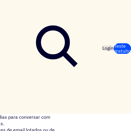
Teste
Login
gratuito
dias para conversar com
s.
es de email lotados ou de