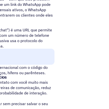
ue um link do WhatsApp pode
ensais ativos, o WhatsApp
trarem os clientes onde eles
chat") é uma URL que permite
 com um número de telefone
usiva usa o protocolo do
a.
ternacional com o código do
ços, hífens ou parênteses.
cios
contato com você muito mais
arreiras de comunicação, reduz
probabilidade de interação.
 sem precisar salvar o seu