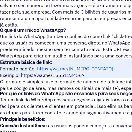
salvar o seu número ou fazer mais ações — é exatamente o q
fazer pela sua empresa. Com mais de 3 bilhões de usuários m
representa uma oportunidade enorme para as empresas encon
já estão.
O que é um link do WhatsApp?
Um link do WhatsApp (também conhecido como link "click-to-
que os usuários comecem uma conversa direta no WhatsApp
predeterminado, mesmo sem ter contato salvo. Esta URL excl
WhatsApp para criar um atalho instantâneo para uma convers
Estrutura básica de link:
Formato padrão:
https://wa.me/[NÚMERO_CONTATO]
Exemplo: https://wa.me/15551234567
O formato é simples: use o formato de número de telefone in
país e código de área, mas remova os sinais de mais (+), espa
Por que os links do WhatsApp são essenciais para seus negó
Ter um link do WhatsApp nos seus negócios digitais torna o 
fácil para os clientes e clientes em potencial. Isso elimina b
as etapas para fazer contato e aumenta significativamente a 
Principais benefícios:
Conexão instantânea:
os usuários podem começar a conversar