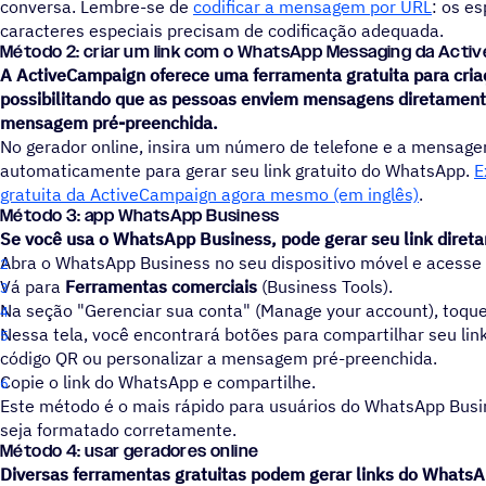
conversa. Lembre-se de
codificar a mensagem por URL
: os e
caracteres especiais precisam de codificação adequada.
Método 2: criar um link com o WhatsApp Messaging da Act
A ActiveCampaign oferece uma ferramenta gratuita para cria
possibilitando que as pessoas enviem mensagens diretamen
mensagem pré-preenchida.
No gerador online, insira um número de telefone e a mensag
automaticamente para gerar seu link gratuito do WhatsApp.
E
gratuita da ActiveCampaign agora mesmo (em inglês)
.
Método 3: app WhatsApp Business
Se você usa o WhatsApp Business, pode gerar seu link diret
Abra o WhatsApp Business no seu dispositivo móvel e acesse a
Vá para
Ferramentas comerciais
(Business Tools).
Na seção "Gerenciar sua conta" (Manage your account), toque e
Nessa tela, você encontrará botões para compartilhar seu li
código QR ou personalizar a mensagem pré-preenchida.
Copie o link do WhatsApp e compartilhe.
Este método é o mais rápido para usuários do WhatsApp Busin
seja formatado corretamente.
Método 4: usar geradores online
Diversas ferramentas gratuitas podem gerar links do WhatsA