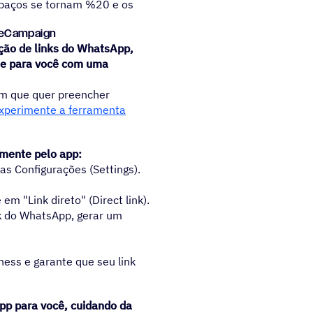
spaços se tornam %20 e os
iveCampaign
ção de links do WhatsApp,
te para você com uma
em que quer preencher
xperimente a ferramenta
amente pelo app:
s Configurações (Settings).
m "Link direto" (Direct link).
nk do WhatsApp, gerar um
ess e garante que seu link
pp para você, cuidando da