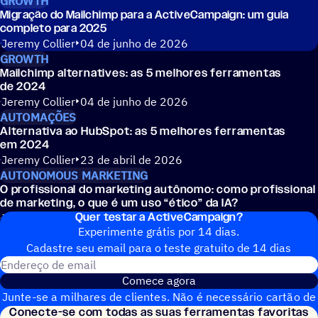
GROWTH
Migração do Mailchimp para a ActiveCampaign: um guia
completo para 2025
Jeremy Collier
04 de junho de 2026
GROWTH
Mailchimp alternatives: as 5 melhores ferramentas
de 2024
Jeremy Collier
04 de junho de 2026
AUTOMAÇÕES
Alternativa ao HubSpot: as 5 melhores ferramentas
em 2024
Jeremy Collier
23 de abril de 2026
AUTONOMOUS MARKETING
O profissional do marketing autônomo: como profissional
de marketing, o que é um uso
“
ético” da IA?
Quer testar a ActiveCampaign?
Jessica Lawlor
09 de dezembro de 2025
Experimente grátis por 14 dias.
Cadastre seu email para o teste gratuito de 14 dias
Endereço de email
Comece agora
Junte-se a milhares de clientes. Não é necessário cartão de
Conecte-se com todas as suas ferramentas favoritas
crédito. Configuração instantânea.