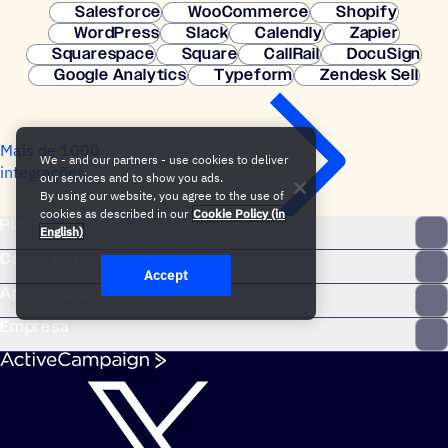
Salesforce
WooCommerce
Shopify
WordPress
Slack
Calendly
Zapier
Squarespace
Square
CallRail
DocuSign
Google Analytics
Typeform
Zendesk Sell
Mais de 1000
We - and our partners - use cookies to deliver
integrações
our services and to show you ads.
By using our website, you agree to the use of
cookies as described in our
Cookie Policy (in
Plataforma
English)
Casos de uso
Accept
Aprendizado
Empresa