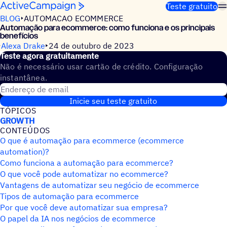
Pular para o conteúdo
Teste gratuito
BLOG
AUTOMACAO ECOMMERCE
Automação para ecommerce: como funciona e os principais
benefícios
Alexa Drake
24 de outubro de 2023
Teste agora gratuitamente
Não é necessário usar cartão de crédito. Configuração
instantânea.
Endereço de email
Inicie seu teste gratuito
TÓPICOS
GROWTH
CONTEÚDOS
O que é automação para ecommerce (ecommerce
automation)?
Como funciona a automação para ecommerce?
O que você pode automatizar no ecommerce?
Vantagens de automatizar seu negócio de ecommerce
Tipos de automação para ecommerce
Por que você deve automatizar sua empresa?
O papel da IA nos negócios de ecommerce