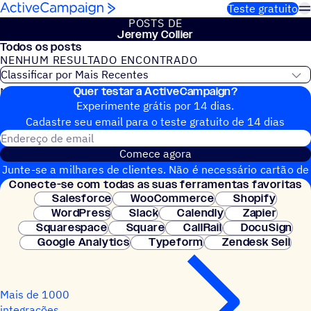
Pular para o conteúdo
Teste gratuito
POSTS DE
Jeremy Collier
Todos os posts
NENHUM RESULTADO ENCONTRADO
Quer testar a ActiveCampaign?
Nenhum post do blog encontrado
Experimente grátis por 14 dias.
Cadastre seu email para o teste gratuito de 14 dias
Endereço de email
Comece agora
Junte-se a milhares de clientes. Não é necessário cartão de
Conecte-se com todas as suas ferramentas favoritas
crédito. Configuração instantânea.
Salesforce
WooCommerce
Shopify
WordPress
Slack
Calendly
Zapier
Squarespace
Square
CallRail
DocuSign
Google Analytics
Typeform
Zendesk Sell
Mais de 1000
integrações