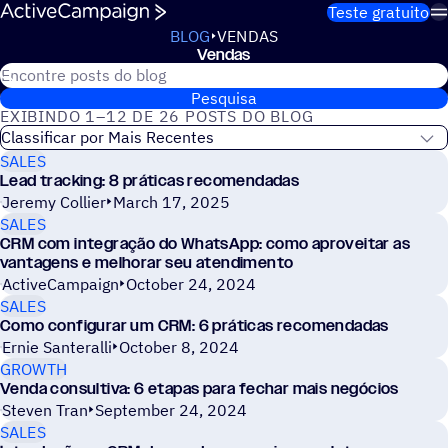
Pular para o conteúdo
Teste gratuito
BLOG
VENDAS
Vendas
Pesquisar no Blog da ActiveCampaign
Vendas
Pesquisa
EXIBINDO 1–12 DE 26 POSTS DO BLOG
SALES
Lead tracking: 8 práticas recomendadas
Jeremy Collier
March 17, 2025
SALES
CRM com integração do WhatsApp: como aproveitar as
vantagens e melhorar seu atendimento
ActiveCampaign
October 24, 2024
SALES
Como configurar um CRM: 6 práticas recomendadas
Ernie Santeralli
October 8, 2024
GROWTH
Venda consultiva: 6 etapas para fechar mais negócios
Steven Tran
September 24, 2024
SALES