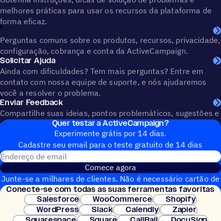
melhores práticas para usar os recursos da plataforma de
forma eficaz.
Perguntas comuns sobre os produtos, recursos, privacidade,
configuração, cobrança e conta da ActiveCampaign.
Solicitar Ajuda
Ainda com dificuldades? Tem mais perguntas? Entre em
contato com nossa equipe de suporte, e nós ajudaremos
você a resolver o problema.
Enviar Feedback
Compartilhe suas ideias, pontos problemáticos, sugestões e
Quer testar a ActiveCampaign?
opiniões para ajudar a moldar o futuro da ActiveCampaign.
Experimente grátis por 14 dias.
Cadastre seu email para o teste gratuito de 14 dias
Endereço de email
Comece agora
Junte-se a milhares de clientes. Não é necessário cartão de
Conecte-se com todas as suas ferramentas favoritas
crédito. Configuração instantânea.
Salesforce
WooCommerce
Shopify
WordPress
Slack
Calendly
Zapier
Squarespace
Square
CallRail
DocuSign