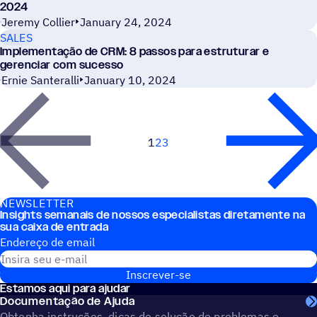
2024
Jeremy Collier
January 24, 2024
SALES
Implementação de CRM: 8 passos para estruturar e
gerenciar com sucesso
Ernie Santeralli
January 10, 2024
1
2
3
Avançar
NEWSLETTER
Insights semanais de nossos especialistas diretamente na
sua caixa de entrada
Endereço de email
Inscrever-se
Estamos aqui para ajudar
Documentação de Ajuda
Obtenha instruções, dicas de solução de problemas e