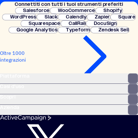
Connet­titi con tutti i tuoi strumenti preferiti
credito. Configurazione istantanea.
Salesforce
WooCommerce
Shopify
WordPress
Slack
Calendly
Zapier
Square
Squarespace
CallRail
DocuSign
Google Analytics
Typeform
Zendesk Sell
Oltre 1000
integrazioni
Piattaforma
Casi d'uso
Scopri
Azienda