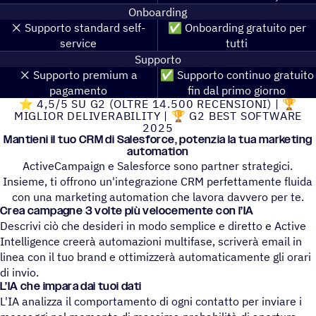
Onboarding
❌️ Supporto standard self-
✅ Onboarding gratuito per
service
tutti
Supporto
❌️ Supporto premium a
✅ Supporto continuo gratuito
pagamento
fin dal primo giorno
⭐ 4,5/5 SU G2 (OLTRE 14.500 RECEN­SIONI) | 🏆
MIGLIOR DELI­VE­RA­BI­LITY | 🏆 G2 BEST SOFTWARE
2025
Mantieni il tuo CRM di Sale­sforce, poten­zia la tua marketing
automation
ActiveCampaign e Salesforce sono partner strategici.
Insieme, ti offrono un'integrazione CRM perfettamente fluida
con una marketing automation che lavora davvero per te.
Crea campa­gne 3 volte più velo­ce­mente con l’IA
Descrivi ciò che desideri in modo semplice e diretto e Active
Intelligence creerà automazioni multifase, scriverà email in
linea con il tuo brand e ottimizzerà automaticamente gli orari
di invio.
L’IA che impara dai tuoi dati
L'IA analizza il comportamento di ogni contatto per inviare i