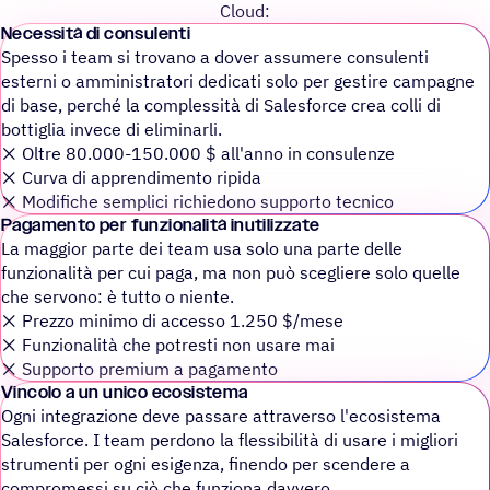
Cloud:
Neces­sità di consulenti
Spesso i team si trovano a dover assumere consulenti
esterni o amministratori dedicati solo per gestire campagne
di base, perché la complessità di Salesforce crea colli di
bottiglia invece di eliminarli.
❌️ Oltre 80.000-150.000 $ all'anno in consulenze
❌️ Curva di apprendimento ripida
❌️ Modifiche semplici richiedono supporto tecnico
Paga­mento per funzionalità inutilizzate
La maggior parte dei team usa solo una parte delle
funzionalità per cui paga, ma non può scegliere solo quelle
che servono: è tutto o niente.
❌️ Prezzo minimo di accesso 1.250 $/mese
❌️ Funzionalità che potresti non usare mai
❌️ Supporto premium a pagamento
Vincolo a un unico ecosistema
Ogni integrazione deve passare attraverso l'ecosistema
Salesforce. I team perdono la flessibilità di usare i migliori
strumenti per ogni esigenza, finendo per scendere a
compromessi su ciò che funziona davvero.