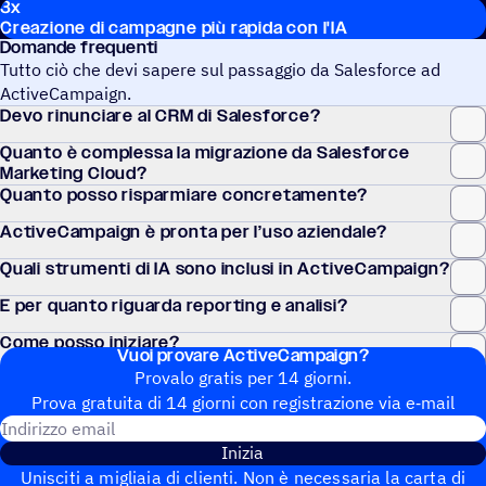
3x
Creazione di campagne più rapida con l'IA
Domande frequenti
Tutto ciò che devi sapere sul passaggio da Salesforce ad
ActiveCampaign.
Devo rinun­ciare al CRM di Salesforce?
Quanto è complessa la migra­zione da Sale­sforce
Marketing Cloud?
Quanto posso risparmiare concretamente?
ActiveCampaign è pronta per l’uso aziendale?
Quali stru­menti di IA sono inclusi in ActiveCampaign?
E per quanto riguarda repor­ting e analisi?
Come posso iniziare?
Vuoi provare ActiveCampaign?
Provalo gratis per 14 giorni.
Prova gratuita di 14 giorni con regi­stra­zione via e‑mail
Indirizzo email
Inizia
Unisciti a migliaia di clienti. Non è necessaria la carta di