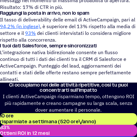
messaggi nel momento di massima probabilità di apertura.
Risultato: 17% di CTR in più.
Raggiungi la posta in arrivo, non lo spam
Il tasso di deliverability delle email di ActiveCampaign, pari al
94,2% (in inglese)
, è superiore del 13% rispetto alla media di
settore e il
93%
dei clienti intervistati lo considera migliore
rispetto alla concorrenza.
I tuoi dati Sale­sforce, sempre sincronizzati
L'integrazione nativa bidirezionale consente un flusso
continuo di tutti i dati dei clienti tra il CRM di Salesforce e
ActiveCampaign. Punteggio del lead, aggiornamenti dei
contatti e stati delle offerte restano sempre perfettamente
allineati.
Ci occu­piamo noi delle atti­vità ripe­ti­tive, così tu puoi
concentrarti sull’impatto
I clienti ActiveCampaign risparmiano tempo, ottengono ROI
più rapidamente e creano campagne su larga scala, senza
dover aumentare il personale.
10 ore
risparmiate a settimana (520 ore\/anno)
83%
Ottieni ROI in 12 mesi