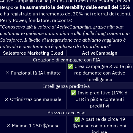
ActiveCampaign con la potenza del CRM di Salesforce, Power
Bespoke
ha aumentato la deliverability delle email del 15%
e ha registrato un incremento del 30% nei referral dei clienti.
Perry Power, fondatore, racconta:
"
Conoscevo già il valore di ActiveCampaign, grazie alla sua
customer experience automation e alla facile integrazione con
Salesforce. Il livello di integrazione che abbiamo raggiunto è
notevole e onestamente è qualcosa di straordinario."
Salesforce Marketing Cloud
ActiveCampaign
Creazione di campagne con l'IA
✅ Crea campagne 3 volte più
❌️ Funzionalità IA limitate
rapidamente con Active
Intelligence
Intelligenza predittiva
✅ Invio predittivo (17% di
❌️ Ottimizzazione manuale
CTR in più) e contenuti
predittivi
Prezzo di accesso
✅ A partire da circa 49
❌️ Minimo 1.250 $/mese
$/mese con automazioni
incluse