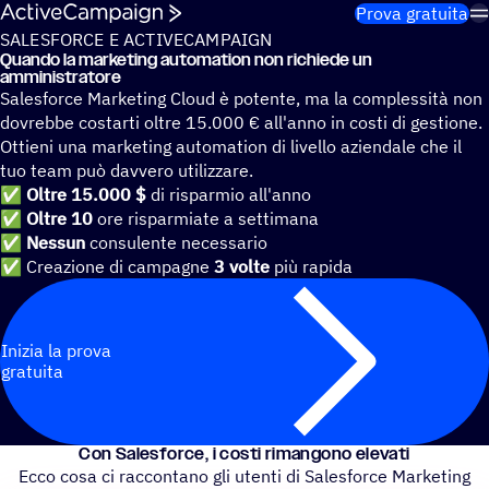
Salta al contenuto
Prova gratuita
SALESFORCE E ACTIVECAMPAIGN
Quando la marke­ting auto­ma­tion non richiede un
amministratore
Salesforce Marketing Cloud è potente, ma la complessità non
dovrebbe costarti oltre 15.000 € all'anno in costi di gestione.
Ottieni una marketing automation di livello aziendale che il
tuo team può davvero utilizzare.
✅
Oltre 15.000 $
di risparmio all'anno
✅
Oltre 10
ore risparmiate a settimana
✅
Nessun
consulente necessario
✅ Creazione di campagne
3 volte
più rapida
Inizia la prova
gratuita
Con Sale­sforce, i costi rimangono elevati
Ecco cosa ci raccontano gli utenti di Salesforce Marketing