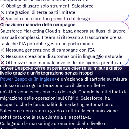
❌️ Obbligo di usare solo strumenti Salesforce
❌️ Integrazioni di terze parti limitate
❌️ Vincolo con i fornitori previsto dal design
Crea­zione manuale delle campagne
Salesforce Marketing Cloud si basa ancora su flussi di lavoro
manuali complessi. I team si ritrovano a trascorrere ore su
task che l'IA potrebbe gestire in pochi minuti.
❌️ Nessuna generazione di campagne con l'IA
❌️ Nessuna creazione di automazioni in linguaggio naturale
❌️ Ottimizzazione manuale invece di intelligenza predittiva
Power Bespoke offre espe­rienze cliente su misura di alto
livello grazie a un’in­te­gra­zione senza intoppi
Power Bespoke (in inglese)
è un'azienda di sartoria su misura
di lusso in cui ogni interazione con il cliente riflette
un'attenzione eccezionale ai dettagli. Quando ha effettuato la
migrazione delle operazioni sul CRM di Salesforce, ha
scoperto che le funzionalità di marketing automation di
Salesforce non erano in grado di offrire la comunicazione
sofisticata che la sua clientela si aspettava.
Collegando la marketing automation di alto livello di