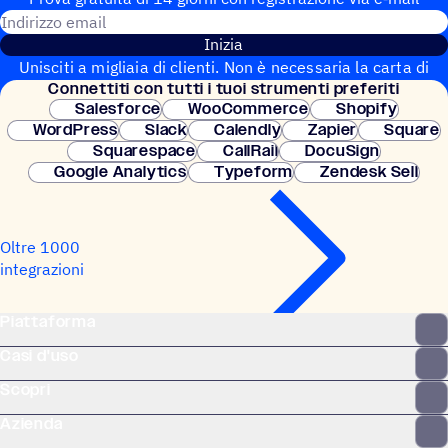
Indirizzo email
Inizia
Unisciti a migliaia di clienti. Non è necessaria la carta di
Connet­titi con tutti i tuoi strumenti preferiti
credito. Configurazione istantanea.
Salesforce
WooCommerce
Shopify
WordPress
Slack
Calendly
Zapier
Square
Squarespace
CallRail
DocuSign
Google Analytics
Typeform
Zendesk Sell
Oltre 1000
integrazioni
Piattaforma
Casi d'uso
Scopri
Azienda