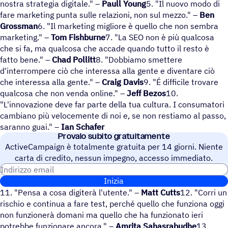
nostra strategia digitale." –
Paull Young
5. "Il nuovo modo di
fare marketing punta sulle relazioni, non sul mezzo." –
Ben
Grossman
6. "Il marketing migliore è quello che non sembra
marketing." –
Tom Fishburne
7. "La SEO non è più qualcosa
che si fa, ma qualcosa che accade quando tutto il resto è
fatto bene." –
Chad Pollitt
8. "Dobbiamo smettere
d'interrompere ciò che interessa alla gente e diventare ciò
che interessa alla gente." –
Craig Davis
9. "É difficile trovare
qualcosa che non venda online." –
Jeff Bezos
10.
"L'innovazione deve far parte della tua cultura. I consumatori
cambiano più velocemente di noi e, se non restiamo al passo,
saranno guai." –
Ian Schafer
Provalo subito gratuitamente
ActiveCampaign è totalmente gratuita per 14 giorni. Niente
carta di credito, nessun impegno, accesso immediato.
Indirizzo email
Inizia
11. "Pensa a cosa digiterà l'utente." –
Matt Cutts
12. "Corri un
rischio e continua a fare test, perché quello che funziona oggi
non funzionerà domani ma quello che ha funzionato ieri
potrebbe funzionare ancora." –
Amrita Sahasrabudhe
13.