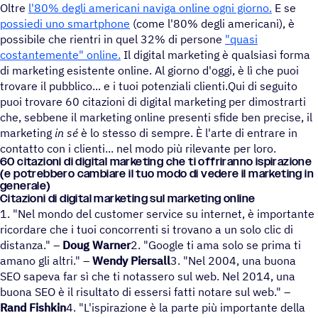
Oltre
l'80% degli americani naviga online ogni giorno.
E se
possiedi uno smartphone
(come l'80% degli americani), è
possibile che rientri in quel 32% di persone
"quasi
costantemente" online.
Il digital marketing è qualsiasi forma
di marketing esistente online. Al giorno d'oggi, è lì che puoi
trovare il pubblico... e i tuoi potenziali clienti.Qui di seguito
puoi trovare 60 citazioni di digital marketing per dimostrarti
che, sebbene il marketing online presenti sfide ben precise, il
marketing
in sé
è lo stesso di sempre. È l'arte di entrare in
contatto con i clienti... nel modo più rilevante per loro.
60 cita­zioni di digital marke­ting che ti offri­ranno ispi­ra­zione
(e potreb­bero cambiare il tuo modo di vedere il marke­ting in
generale)
Citazioni di digital marketing sul marketing online
1. "Nel mondo del customer service su internet, è importante
ricordare che i tuoi concorrenti si trovano a un solo clic di
distanza." –
Doug Warner
2. "Google ti ama solo se prima ti
amano gli altri." –
Wendy Piersall
3. "Nel 2004, una buona
SEO sapeva far sì che ti notassero sul web. Nel 2014, una
buona SEO è il risultato di essersi fatti notare sul web." –
Rand Fishkin
4. "L'ispirazione è la parte più importante della