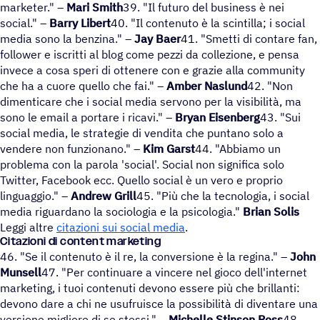
marketer." –
Mari Smith
39. "Il futuro del business è nei
social." –
Barry Libert
40. "Il contenuto è la scintilla; i social
media sono la benzina." –
Jay Baer
41. "Smetti di contare fan,
follower e iscritti al blog come pezzi da collezione, e pensa
invece a cosa speri di ottenere con e grazie alla community
che ha a cuore quello che fai." –
Amber Naslund
42. "Non
dimenticare che i social media servono per la visibilità, ma
sono le email a portare i ricavi." –
Bryan Eisenberg
43. "Sui
social media, le strategie di vendita che puntano solo a
vendere non funzionano." –
Kim Garst
44. "Abbiamo un
problema con la parola 'social'. Social non significa solo
Twitter, Facebook ecc. Quello social è un vero e proprio
linguaggio." –
Andrew Grill
45. "Più che la tecnologia, i social
media riguardano la sociologia e la psicologia."
Brian Solis
Leggi altre
citazioni sui social media
.
Citazioni di content marketing
46. "Se il contenuto è il re, la conversione è la regina." –
John
Munsell
47. "Per continuare a vincere nel gioco dell'internet
marketing, i tuoi contenuti devono essere più che brillanti:
devono dare a chi ne usufruisce la possibilità di diventare una
versione migliore di se stessi." –
Michelle Stinson Ross
48.