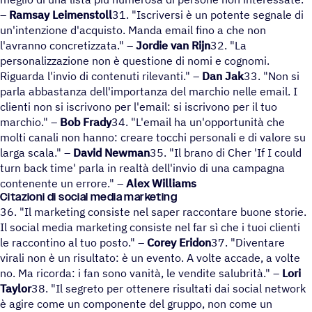
–
Ramsay Leimenstoll
31. "Iscriversi è un potente segnale di
un'intenzione d'acquisto. Manda email fino a che non
l'avranno concretizzata." –
Jordie van Rijn
32. "La
personalizzazione non è questione di nomi e cognomi.
Riguarda l'invio di contenuti rilevanti." –
Dan Jak
33. "Non si
parla abbastanza dell'importanza del marchio nelle email. I
clienti non si iscrivono per l'email: si iscrivono per il tuo
marchio." –
Bob Frady
34. "L'email ha un'opportunità che
molti canali non hanno: creare tocchi personali e di valore su
larga scala." –
David Newman
35. "Il brano di Cher 'If I could
turn back time' parla in realtà dell'invio di una campagna
contenente un errore." –
Alex Williams
Citazioni di social media marketing
36. "Il marketing consiste nel saper raccontare buone storie.
Il social media marketing consiste nel far sì che i tuoi clienti
le raccontino al tuo posto." –
Corey Eridon
37. "Diventare
virali non è un risultato: è un evento. A volte accade, a volte
no. Ma ricorda: i fan sono vanità, le vendite salubrità." –
Lori
Taylor
38. "Il segreto per ottenere risultati dai social network
è agire come un componente del gruppo, non come un