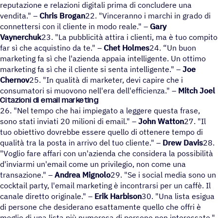
reputazione e relazioni digitali prima di concludere una
vendita." –
Chris Brogan
22. "Vinceranno i marchi in grado di
connettersi con il cliente in modo reale." –
Gary
Vaynerchuk
23. "La pubblicità attira i clienti, ma è tuo compito
far sì che acquistino da te." –
Chet Holmes
24. “Un buon
marketing fa sì che l'azienda appaia intelligente. Un ottimo
marketing fa sì che il cliente si senta intelligente." –
Joe
Chernov
25. "In qualità di marketer, devi capire che i
consumatori si muovono nell'era dell'efficienza." –
Mitch Joel
Citazioni di email marketing
26. "Nel tempo che hai impiegato a leggere questa frase,
sono stati inviati 20 milioni di email." –
John Watton
27. "Il
tuo obiettivo dovrebbe essere quello di ottenere tempo di
qualità tra la posta in arrivo del tuo cliente." –
Drew Davis
28.
"Voglio fare affari con un'azienda che considera la possibilità
d'inviarmi un'email come un privilegio, non come una
transazione." –
Andrea Mignolo
29. "Se i social media sono un
cocktail party, l'email marketing è incontrarsi per un caffè. Il
canale diretto originale." –
Erik Harbison
30. "Una lista esigua
di persone che desiderano esattamente quello che offri è
meglio di una lista più numerosa di persone non interessate."