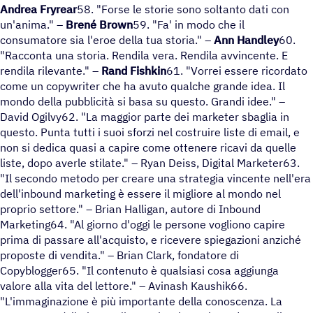
Andrea Fryrear
58. "Forse le storie sono soltanto dati con
un'anima." –
Brené Brown
59. "Fa' in modo che il
consumatore sia l'eroe della tua storia." –
Ann Handley
60.
"Racconta una storia. Rendila vera. Rendila avvincente. E
rendila rilevante." –
Rand Fishkin
61. "Vorrei essere ricordato
come un copywriter che ha avuto qualche grande idea. Il
mondo della pubblicità si basa su questo. Grandi idee." –
David Ogilvy62. "La maggior parte dei marketer sbaglia in
questo. Punta tutti i suoi sforzi nel costruire liste di email, e
non si dedica quasi a capire come ottenere ricavi da quelle
liste, dopo averle stilate." – Ryan Deiss, Digital Marketer63.
"Il secondo metodo per creare una strategia vincente nell'era
dell'inbound marketing è essere il migliore al mondo nel
proprio settore." – Brian Halligan, autore di Inbound
Marketing64. "Al giorno d'oggi le persone vogliono capire
prima di passare all'acquisto, e ricevere spiegazioni anziché
proposte di vendita." – Brian Clark, fondatore di
Copyblogger65. "Il contenuto è qualsiasi cosa aggiunga
valore alla vita del lettore." – Avinash Kaushik66.
"L'immaginazione è più importante della conoscenza. La