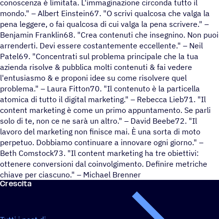
conoscenza è limitata. L'immaginazione circonda tutto il
mondo." – Albert Einstein67. "O scrivi qualcosa che valga la
pena leggere, o fai qualcosa di cui valga la pena scrivere." –
Benjamin Franklin68. "Crea contenuti che insegnino. Non puoi
arrenderti. Devi essere costantemente eccellente." – Neil
Patel69. "Concentrati sul problema principale che la tua
azienda risolve & pubblica molti contenuti & fai vedere
l'entusiasmo & e proponi idee su come risolvere quel
problema." – Laura Fitton70. "Il contenuto è la particella
atomica di tutto il digital marketing." – Rebecca Lieb71. "Il
content marketing è come un primo appuntamento. Se parli
solo di te, non ce ne sarà un altro." – David Beebe72. "Il
lavoro del marketing non finisce mai. È una sorta di moto
perpetuo. Dobbiamo continuare a innovare ogni giorno." –
Beth Comstock73. "Il content marketing ha tre obiettivi:
ottenere conversioni dal coinvolgimento. Definire metriche
chiave per ciascuno." – Michael Brenner
Crescita