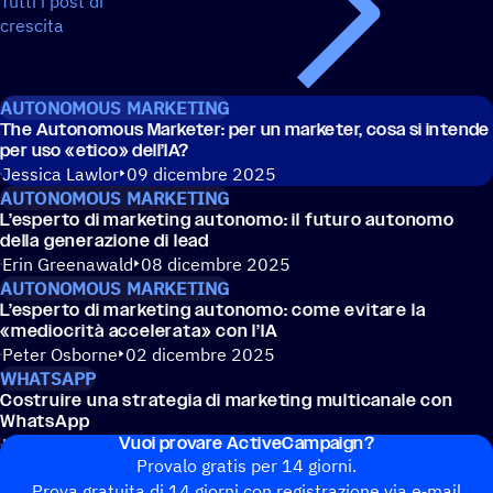
Tutti i post di
crescita
AUTONOMOUS MARKETING
The Auto­no­mous Marke­ter: per un marke­ter, cosa si intende
per uso «etico» dell’IA?
Jessica Lawlor
09 dicembre 2025
AUTONOMOUS MARKETING
L’esperto di marke­ting auto­nomo: il futuro auto­nomo
della gene­ra­zione di lead
Erin Greenawald
08 dicembre 2025
AUTONOMOUS MARKETING
L’esperto di marke­ting auto­nomo: come evitare la
«medio­crità acce­le­rata» con l’IA
Peter Osborne
02 dicembre 2025
WHATSAPP
Costruire una stra­te­gia di marke­ting multi­ca­nale con
WhatsApp
Vuoi provare ActiveCampaign?
Katherine Kim
30 giugno 2025
Provalo gratis per 14 giorni.
Prova gratuita di 14 giorni con regi­stra­zione via e‑mail