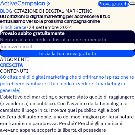
Salta al contenuto
Prova gratuita
BLOG
CITAZIONI DI DIGITAL MARKETING
60 cita­zioni di digital marke­ting per accre­scere il tuo
entu­sia­smo verso la pros­sima campagna online
Finch Grace
24 settembre 2024
Provalo subito gratuitamente
Niente carte di credito. Installazione immediata.
Indirizzo email
Inizia la tua prova gratuita
ARGO­MENTI
CRESCITA
CONTE­NUTI
60 citazioni di digital marketing che ti offriranno ispirazione (e
potrebbero cambiare il tuo modo di vedere il marketing in
generale)
L'obiettivo del marketing è sempre stato quello di raggiungere
(e vendere a) un pubblico. Con l'avvento della tecnologia, è
cambiato il luogo in cui
trovare
quel pubblico.Agli albori
dell'era dell'automobile, uno dei modi migliori per farsi notare
era tramite un parabrezza. Perché? Perché gli americani
avevano appena scoperto la libertà di possedere