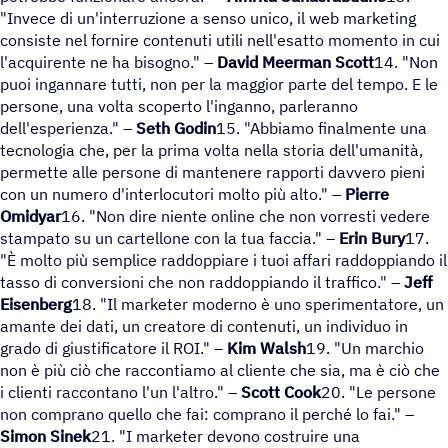
"Invece di un'interruzione a senso unico, il web marketing
consiste nel fornire contenuti utili nell'esatto momento in cui
l'acquirente ne ha bisogno." –
David Meerman Scott
14. "Non
puoi ingannare tutti, non per la maggior parte del tempo. E le
persone, una volta scoperto l'inganno, parleranno
dell'esperienza." –
Seth Godin
15. "Abbiamo finalmente una
tecnologia che, per la prima volta nella storia dell'umanità,
permette alle persone di mantenere rapporti davvero pieni
con un numero d'interlocutori molto più alto." –
Pierre
Omidyar
16. "Non dire niente online che non vorresti vedere
stampato su un cartellone con la tua faccia." –
Erin Bury
17.
"È molto più semplice raddoppiare i tuoi affari raddoppiando il
tasso di conversioni che non raddoppiando il traffico." –
Jeff
Eisenberg
18. "Il marketer moderno è uno sperimentatore, un
amante dei dati, un creatore di contenuti, un individuo in
grado di giustificatore il ROI." –
Kim Walsh
19. "Un marchio
non è più ciò che raccontiamo al cliente che sia, ma è ciò che
i clienti raccontano l'un l'altro." –
Scott Cook
20. "Le persone
non comprano quello che fai: comprano il perché lo fai." –
Simon Sinek
21. "I marketer devono costruire una