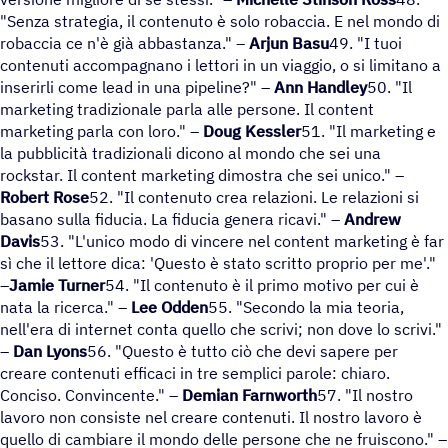
"Senza strategia, il contenuto è solo robaccia. E nel mondo di
robaccia ce n'è già abbastanza." –
Arjun Basu
49. "I tuoi
contenuti accompagnano i lettori in un viaggio, o si limitano a
inserirli come lead in una pipeline?" –
Ann Handley
50. "Il
marketing tradizionale parla alle persone. Il content
marketing parla con loro." –
Doug Kessler
51. "Il marketing e
la pubblicità tradizionali dicono al mondo che sei una
rockstar. Il content marketing dimostra che sei unico." –
Robert Rose
52. "Il contenuto crea relazioni. Le relazioni si
basano sulla fiducia. La fiducia genera ricavi." –
Andrew
Davis
53. "L'unico modo di vincere nel content marketing è far
sì che il lettore dica: 'Questo è stato scritto proprio per me'."
–
Jamie Turner
54. "Il contenuto è il primo motivo per cui è
nata la ricerca." –
Lee Odden
55. "Secondo la mia teoria,
nell'era di internet conta quello che scrivi; non dove lo scrivi."
–
Dan Lyons
56. "Questo è tutto ciò che devi sapere per
creare contenuti efficaci in tre semplici parole: chiaro.
Conciso. Convincente." –
Demian Farnworth
57. "Il nostro
lavoro non consiste nel creare contenuti. Il nostro lavoro è
quello di cambiare il mondo delle persone che ne fruiscono." –