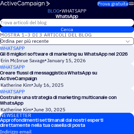
Salta al contenuto
Prova gratuita
BLOG
WHATSAPP
WhatsApp
Cerca nel blog di ActiveCampaign
WhatsApp
Cerca
MOSTRA 1–3 DI 3 ARTICOLI DEL BLOG
WHATSAPP
Gli 8 migliori software di marketing su WhatsApp nel 2026
Erin McInrue Savage
January 15, 2026
WHATSAPP
Creare flussi di messaggistica WhatsApp su
ActiveCampaign
Katherine Kim
July 16, 2025
WHATSAPP
Costruire una strategia di marketing multicanale con
WhatsApp
Katherine Kim
June 30, 2025
NEWSLET­TER
Appro­fon­di­menti setti­ma­nali dai nostri esperti
diret­ta­mente nella tua casella di posta
Indirizzo email