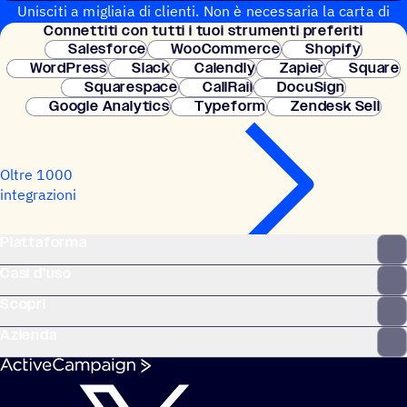
Unisciti a migliaia di clienti. Non è necessaria la carta di
Connet­titi con tutti i tuoi strumenti preferiti
credito. Configurazione istantanea.
Salesforce
WooCommerce
Shopify
WordPress
Slack
Calendly
Zapier
Square
Squarespace
CallRail
DocuSign
Google Analytics
Typeform
Zendesk Sell
Oltre 1000
integrazioni
Piattaforma
Casi d'uso
Scopri
Azienda