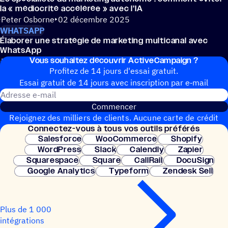
la « médio­crité accé­lé­rée » avec l’IA
Peter Osborne
02 décembre 2025
WHATSAPP
Élabo­rer une stra­té­gie de marke­ting multi­ca­nal avec
WhatsApp
Vous souhai­tez découvrir ActiveCampaign ?
Katherine Kim
30 juin 2025
Profitez de 14 jours d'essai gratuit.
Essai gratuit de 14 jours avec inscrip­tion par e‑mail
Adresse e-mail
Commencer
Rejoignez des milliers de clients. Aucune carte de crédit
Connec­tez-vous à tous vos outils préférés
nécessaire. Configuration instantanée.
Salesforce
WooCommerce
Shopify
WordPress
Slack
Calendly
Zapier
Squarespace
Square
CallRail
DocuSign
Google Analytics
Typeform
Zendesk Sell
Plus de 1 000
intégrations