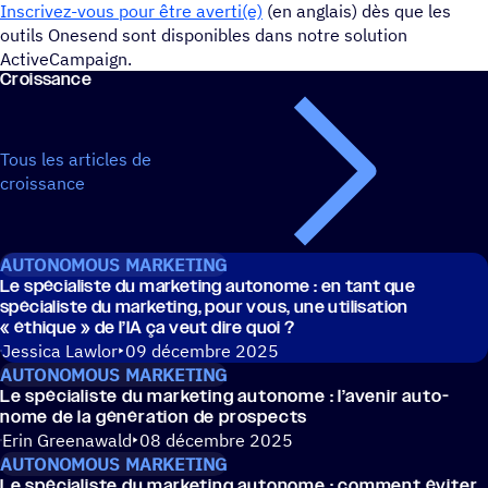
Inscrivez-vous pour être averti(e)
(en anglais) dès que les
outils Onesend sont disponibles dans notre solution
ActiveCampaign.
Crois­sance
Tous les articles de
croissance
AUTONOMOUS MARKETING
Le spécia­liste du marke­ting auto­nome : en tant que
spécia­liste du marke­ting, pour vous, une utili­sa­tion
« éthique » de l’IA ça veut dire quoi ?
Jessica Lawlor
09 décembre 2025
AUTONOMOUS MARKETING
Le spécia­liste du marke­ting auto­nome : l’avenir auto­
nome de la géné­ra­tion de prospects
Erin Greenawald
08 décembre 2025
AUTONOMOUS MARKETING
Le spécia­liste du marke­ting auto­nome : comment éviter