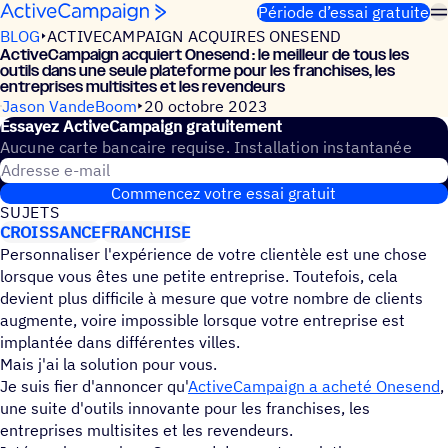
Passer au contenu
Période d’essai gratuite
BLOG
ACTIVECAMPAIGN ACQUIRES ONESEND
ActiveCampaign acquiert Onesend : le meilleur de tous les
outils dans une seule plate­forme pour les fran­chises, les
entre­prises multi­sites et les revendeurs
Jason VandeBoom
20 octobre 2023
Essayez ActiveCampaign gratuitement
Aucune carte bancaire requise. Installation instantanée
Adresse e-mail
Commencez votre essai gratuit
SUJETS
CROISSANCE
FRANCHISE
Personnaliser l'expérience de votre clientèle est une chose
lorsque vous êtes une petite entreprise. Toutefois, cela
devient plus difficile à mesure que votre nombre de clients
augmente, voire impossible lorsque votre entreprise est
implantée dans différentes villes.
Mais j'ai la solution pour vous.
Je suis fier d'annoncer qu'
ActiveCampaign a acheté Onesend
,
une suite d'outils innovante pour les franchises, les
entreprises multisites et les revendeurs.