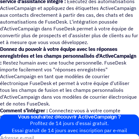
service d'assistance intégré :
Exécutez des automatisations
ActiveCampaign et appliquez des étiquettes ActiveCampaign
aux contacts directement à partir des cas, des chats et des
automatisations de FuseDesk. L'intégration poussée
d'ActiveCampaign dans FuseDesk permet à votre équipe de
convertir plus de prospects et d'assister plus de clients au fur
et à mesure que vous vous développez.
Donnez du pouvoir à votre équipe avec les réponses
enregistrées et les champs personnalisés d'ActiveCampaign
:
Restez humain avec une touche personnelle. FuseDesk
importe facilement vos "réponses enregistrées"
ActiveCampaign en tant que modèles de courrier
électronique FuseDesk et permet à votre équipe d'utiliser
tous les champs de fusion et les champs personnalisés
d'ActiveCampaign dans vos modèles de courrier électronique
et de notes FuseDesk.
Comment s'intégrer :
Connectez-vous à votre compte
Vous souhai­tez découvrir ActiveCampaign ?
FuseDesk pour intégrer ActiveCampaign.
Profitez de 14 jours d'essai gratuit.
Essai gratuit de 14 jours avec inscrip­tion par e‑mail
Adresse e-mail