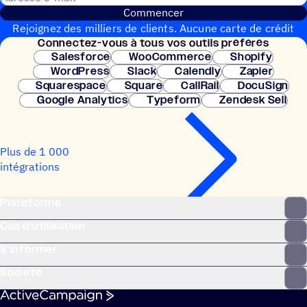
Commencer
Rejoignez des milliers de clients. Aucune carte de crédit
Connec­tez-vous à tous vos outils préférés
nécessaire. Configuration instantanée.
Salesforce
WooCommerce
Shopify
WordPress
Slack
Calendly
Zapier
Squarespace
Square
CallRail
DocuSign
Google Analytics
Typeform
Zendesk Sell
Plus de 1 000
intégrations
Plateforme
Cas d’utilisation
S’informer
Société