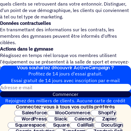
quels clients se retrouvent dans votre entonnoir. Distinguer,
d'un point de vue démographique, les clients qui conviennent
à tel ou tel type de marketing.
Données contractuelles
En transmettant des informations sur les contrats, les
membres des gymnases peuvent être informés d'offres
ciblées.
Actions dans le gymnase
Réagissez en temps réel lorsque vos membres utilisent
l'équipement ou se présentent à la salle de sport et envoyez-
Vous souhai­tez découvrir ActiveCampaign ?
leur des messages d'évaluation ou des offres.
Profitez de 14 jours d'essai gratuit.
Essai gratuit de 14 jours avec inscrip­tion par e‑mail
Adresse e-mail
Commencer
Rejoignez des milliers de clients. Aucune carte de crédit
Connec­tez-vous à tous vos outils préférés
nécessaire. Configuration instantanée.
Salesforce
WooCommerce
Shopify
WordPress
Slack
Calendly
Zapier
Squarespace
Square
CallRail
DocuSign