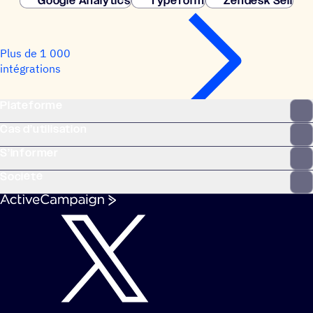
Google Analytics
Typeform
Zendesk Sell
Plus de 1 000
intégrations
Plateforme
Cas d’utilisation
S’informer
Société