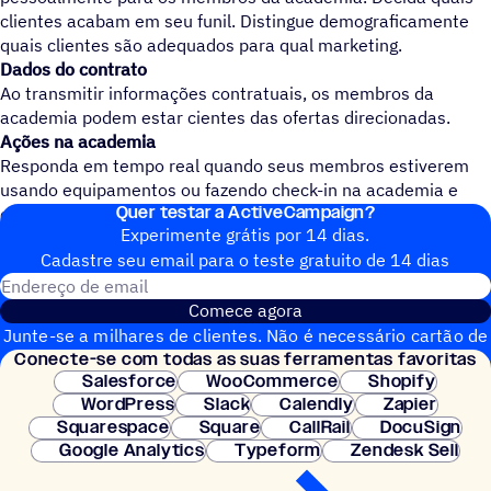
clientes acabam em seu funil. Distingue demograficamente
quais clientes são adequados para qual marketing.
Dados do contrato
Ao transmitir informações contratuais, os membros da
academia podem estar cientes das ofertas direcionadas.
Ações na academia
Responda em tempo real quando seus membros estiverem
usando equipamentos ou fazendo check-in na academia e
Quer testar a ActiveCampaign?
envie solicitações ou ofertas de avaliação.
Experimente grátis por 14 dias.
Cadastre seu email para o teste gratuito de 14 dias
Endereço de email
Comece agora
Junte-se a milhares de clientes. Não é necessário cartão de
Conecte-se com todas as suas ferramentas favoritas
crédito. Configuração instantânea.
Salesforce
WooCommerce
Shopify
WordPress
Slack
Calendly
Zapier
Squarespace
Square
CallRail
DocuSign
Google Analytics
Typeform
Zendesk Sell