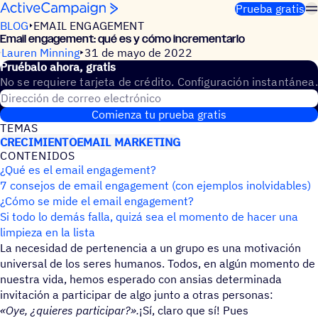
Saltar al contenido
Prueba gratis
BLOG
EMAIL ENGAGEMENT
Email enga­ge­ment: qué es y cómo incrementarlo
Lauren Minning
31 de mayo de 2022
Prué­balo ahora, gratis
No se requiere tarjeta de crédito. Configuración instantánea.
Dirección de correo electrónico
Comienza tu prueba gratis
TEMAS
CRECIMIENTO
EMAIL MARKETING
CONTE­NI­DOS
¿Qué es el email engagement?
7 consejos de email engagement (con ejemplos inolvidables)
¿Cómo se mide el email engagement?
Si todo lo demás falla, quizá sea el momento de hacer una
limpieza en la lista
La necesidad de pertenencia a un grupo es una motivación
universal de los seres humanos. Todos, en algún momento de
nuestra vida, hemos esperado con ansias determinada
invitación a participar de algo junto a otras personas:
«Oye, ¿quieres participar?».
¡Sí, claro que sí! Pues