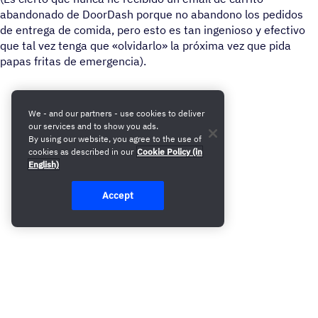
abandonado de DoorDash porque no abandono los pedidos
de entrega de comida, pero esto es tan ingenioso y efectivo
que tal vez tenga que «olvidarlo» la próxima vez que pida
papas fritas de emergencia).
We - and our partners - use cookies to deliver
our services and to show you ads.
By using our website, you agree to the use of
cookies as described in our
Cookie Policy (in
English)
Accept