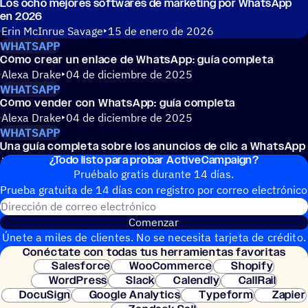
Los ocho mejores soft­wa­res de marke­ting por WhatsApp
en 2026
Erin McInrue Savage
15 de enero de 2026
WHATSAPP
Cómo crear un enlace de WhatsApp: guía completa
Alexa Drake
04 de diciembre de 2025
WHATSAPP
Cómo vender con WhatsApp: guía completa
Alexa Drake
04 de diciembre de 2025
WHATSAPP
Una guía completa sobre los anun­cios de clic a WhatsApp
¿Todo listo para probar ActiveCampaign?
Katherine Kim
01 de diciembre de 2025
Pruébalo gratis durante 14 días.
Prueba gratuita de 14 días con regis­tro por correo electrónico
Dirección de correo electrónic
Comenzar
Únete a miles de clientes. No se necesita tarjeta de crédito.
Conéc­tate con todas tus herramientas favoritas
Configuración instantánea.
Salesforce
WooCommerce
Shopify
WordPress
Slack
Calendly
CallRail
DocuSign
Google Analytics
Typeform
Zapier