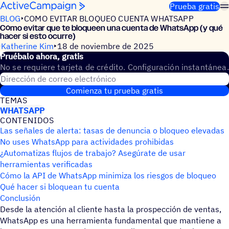
Saltar al contenido
Prueba gratis
BLOG
COMO EVITAR BLOQUEO CUENTA WHATSAPP
Cómo evitar que te bloqueen una cuenta de WhatsApp (y qué
hacer si esto ocurre)
Katherine Kim
18 de noviembre de 2025
Prué­balo ahora, gratis
No se requiere tarjeta de crédito. Configuración instantánea.
Dirección de correo electrónico
Comienza tu prueba gratis
TEMAS
WHATSAPP
CONTE­NI­DOS
Las señales de alerta: tasas de denuncia o bloqueo elevadas
No uses WhatsApp para actividades prohibidas
¿Automatizas flujos de trabajo? Asegúrate de usar
herramientas verificadas
Cómo la API de WhatsApp minimiza los riesgos de bloqueo
Qué hacer si bloquean tu cuenta
Conclusión
Desde la atención al cliente hasta la prospección de ventas,
WhatsApp es una herramienta fundamental que mantiene a