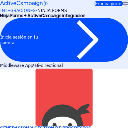
Saltar al contenido
Prueba gratis
INTEGRACIONES
NINJA FORMS
Ninja Forms + ActiveCampaign integracion
Inicia sesión en tu
cuenta
Middleware App
Bi-directional
CASOS DE USO
GENERACIÓN Y GESTIÓN DE PROSPECTOS