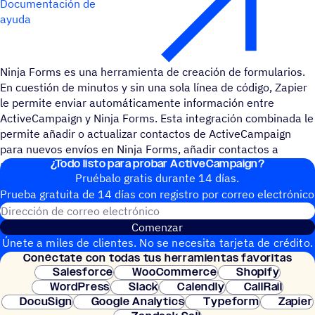
Documentación de
ayuda
Ninja Forms es una herramienta de creación de formularios.
En cuestión de minutos y sin una sola línea de código, Zapier
le permite enviar automáticamente información entre
ActiveCampaign y Ninja Forms. Esta integración combinada le
permite añadir o actualizar contactos de ActiveCampaign
para nuevos envíos en Ninja Forms, añadir contactos a
¿Todo listo para probar ActiveCampaign?
automatizaciones y crear nuevas campañas y ofertas.
Pruébalo gratis durante 14 días.
Prueba gratuita de 14 días con regis­tro por correo electrónico
Dirección de correo electrónic
Comenzar
Únete a miles de clientes. No se necesita tarjeta de crédito.
Conéc­tate con todas tus herramientas favoritas
Configuración instantánea.
Salesforce
WooCommerce
Shopify
WordPress
Slack
Calendly
CallRail
DocuSign
Google Analytics
Typeform
Zapier