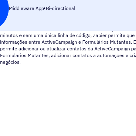
Middleware App
Bi-directional
O Formulários Da Forma é uma ferramenta de criação de form
minutos e sem uma única linha de código, Zapier permite qu
informações entre ActiveCampaign e Formulários Mutantes. 
permite adicionar ou atualizar contatos da ActiveCampaign p
Formulários Mutantes, adicionar contatos a automações e cr
negócios.