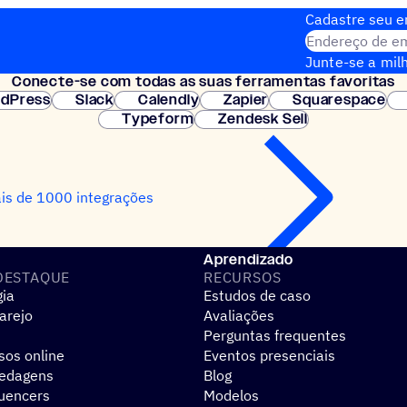
Cadastre seu em
Endereço de em
Junte-se a milh
Conecte-se com todas as suas ferramentas favoritas
Configuração i
dPress
Slack
Calendly
Zapier
Squarespace
Typeform
Zendesk Sell
is de 1000 integrações
Aprendizado
DESTAQUE
RECURSOS
gia
Estudos de caso
arejo
Avaliações
Perguntas frequentes
sos online
Eventos presenciais
pedagens
Blog
luencers
Modelos