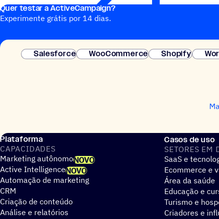
Quer testar a ActiveCampaign?
Experimente grátis por 14 dias.
Salesforce
WooCommerce
Shopify
Wor
Ma
Plataforma
Casos de uso
CAPACIDADES
SETORES EM 
Marketing autônomo
SaaS e tecnolo
NOVO
Active Intelligence
Ecommerce e v
NOVO
Automação de marketing
Área da saúde
CRM
Educação e cur
Criação de conteúdo
Turismo e hos
Análise e relatórios
Criadores e inf