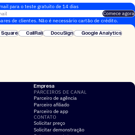
ail para o teste gratuito de 14 dias
ail
Comece agora
ares de clientes. Não é necessário cartão de crédito.
nstantânea.
Square
CallRail
DocuSign
Google Analytics
Empresa
PARCEIROS DE CANAL
Parceiro de agência
Parceiro afiliado
Parceiro de app
CONTATO
Solicitar preço
Solicitar demonstração