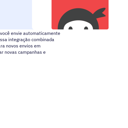
ulários. Em questão de
e você envie automaticamente
Essa integração combinada
ara novos envios em
iar novas campanhas e