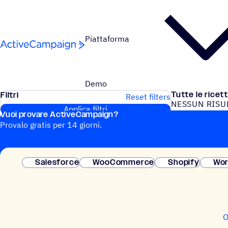
Salta al contenuto
Piattaforma
Demo
Tutte le ricet
Filtri
Reset filters
NESSUN RISU
Applica filtri
Vuoi provare ActiveCampaign?
Nessun risultat
Provalo gratis per 14 giorni.
Salesforce
WooCommerce
Shopify
Wor
O