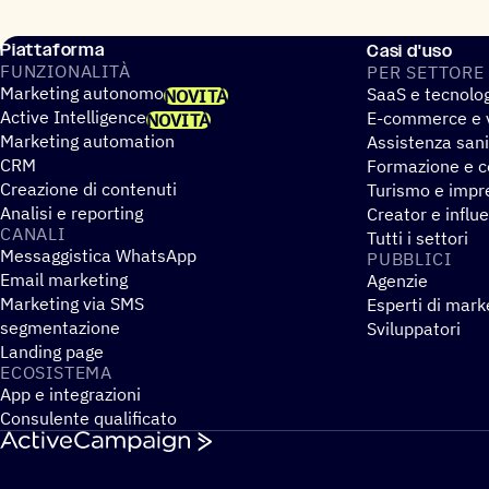
Piattaforma
Casi d'uso
FUNZIO­NA­LITÀ
PER SETTORE
Marketing autonomo
SaaS e tecnolo
NOVITÀ
Active Intelligence
E-commerce e v
NOVITÀ
Marketing automation
Assistenza sani
CRM
Formazione e co
Creazione di contenuti
Turismo e impre
Analisi e reporting
Creator e influ
CANALI
Tutti i settori
Messaggistica WhatsApp
PUBBLICI
Email marketing
Agenzie
Marketing via SMS
Esperti di mark
segmentazione
Sviluppatori
Landing page
ECOSI­STEMA
App e integrazioni
Consulente qualificato