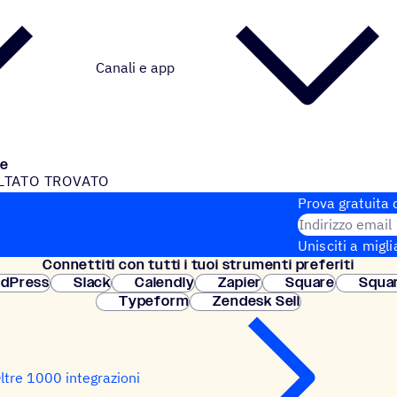
Canali e app
te
L­TATO TROVATO
o trovato
Prova gratuita d
Indirizzo email
Unisciti a migli
Connet­titi con tutti i tuoi strumenti preferiti
Configurazione
dPress
Slack
Calendly
Zapier
Square
Squa
Typeform
Zendesk Sell
ltre 1000 integrazioni