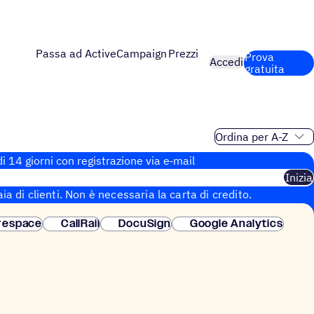
Passa ad ActiveCampaign
Prezzi
Prova
Accedi
gratuita
Ordinamento
i 14 giorni con regi­stra­zione via e‑mail
Inizia
aia di clienti. Non è necessaria la carta di credito.
 istantanea.
respace
CallRail
DocuSign
Google Analytics