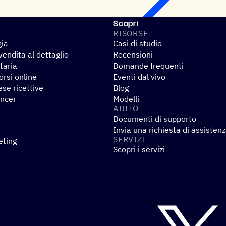
Scopri
RISORSE
gia
Casi di studio
endita al dettaglio
Recensioni
taria
Domande frequenti
rsi online
Eventi dal vivo
se ricettive
Blog
encer
Modelli
AIUTO
Documenti di supporto
Invia una richiesta di assisten
SERVIZI
eting
Scopri i servizi