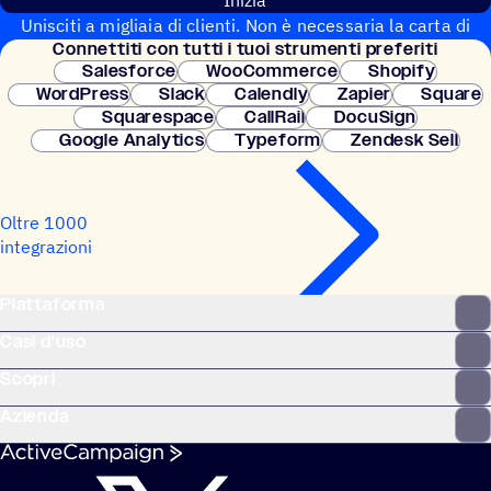
Inizia
Unisciti a migliaia di clienti. Non è necessaria la carta di
Connet­titi con tutti i tuoi strumenti preferiti
credito. Configurazione istantanea.
Salesforce
WooCommerce
Shopify
WordPress
Slack
Calendly
Zapier
Square
Squarespace
CallRail
DocuSign
Google Analytics
Typeform
Zendesk Sell
Oltre 1000
integrazioni
Piattaforma
Casi d'uso
Scopri
Azienda