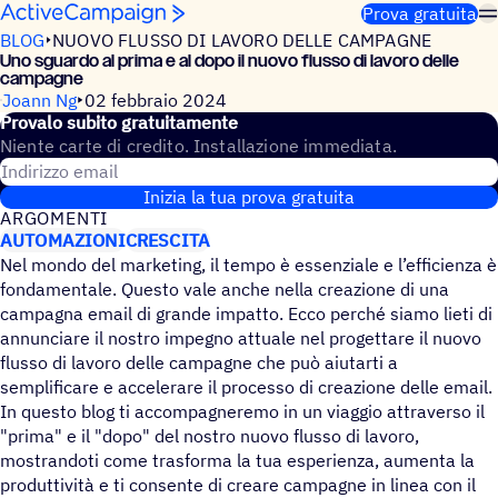
Salta al contenuto
Prova gratuita
BLOG
NUOVO FLUSSO DI LAVORO DELLE CAMPAGNE
Uno sguardo al prima e al dopo il nuovo flusso di lavoro delle
campagne
Joann Ng
02 febbraio 2024
Provalo subito gratuitamente
Niente carte di credito. Installazione immediata.
Indirizzo email
Inizia la tua prova gratuita
ARGO­MENTI
AUTOMAZIONI
CRESCITA
Nel mondo del marketing, il tempo è essenziale e l’efficienza è
fondamentale. Questo vale anche nella creazione di una
campagna email di grande impatto. Ecco perché siamo lieti di
annunciare il nostro impegno attuale nel progettare il nuovo
flusso di lavoro delle campagne che può aiutarti a
semplificare e accelerare il processo di creazione delle email.
In questo blog ti accompagneremo in un viaggio attraverso il
"prima" e il "dopo" del nostro nuovo flusso di lavoro,
mostrandoti come trasforma la tua esperienza, aumenta la
produttività e ti consente di creare campagne in linea con il