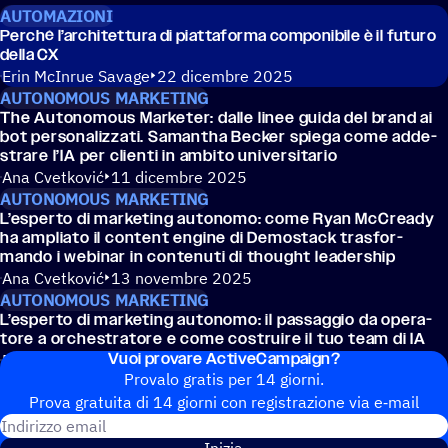
AUTOMAZIONI
Perché l’ar­chi­tet­tura di piat­ta­forma compo­ni­bile è il futuro
della CX
Erin McInrue Savage
22 dicembre 2025
AUTONOMOUS MARKETING
The Auto­no­mous Marke­ter: dalle linee guida del brand ai
bot perso­na­liz­zati. Saman­tha Becker spiega come adde­
strare l’IA per clienti in ambito universitario
Ana Cvetković
11 dicembre 2025
AUTONOMOUS MARKETING
L’esperto di marke­ting auto­nomo: come Ryan McCready
ha ampliato il content engine di Demo­stack trasfor­
mando i webinar in conte­nuti di thought leadership
Ana Cvetković
13 novembre 2025
AUTONOMOUS MARKETING
L’esperto di marke­ting auto­nomo: il passag­gio da opera­
tore a orche­stra­tore e come costruire il tuo team di IA
Vuoi provare ActiveCampaign?
Erin Greenawald
07 novembre 2025
Provalo gratis per 14 giorni.
Prova gratuita di 14 giorni con regi­stra­zione via e‑mail
Indirizzo email