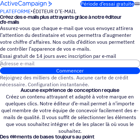
Passer au contenu
Période d’essai gratuite
PLATEFORME
ÉDITEUR D’E-MAIL
Créez des e‑mails plus attrayants grâce à notre éditeur
d’e‑mails
Assurez-vous que chaque e-mail que vous envoyez attirera
l’attention du destinataire et vous permettra d’augmenter
votre chiffre d’affaires. Nos outils d’édition vous permettent
de contrôler l’apparence de vos e-mails.
Essai gratuit de 14 jours avec inscrip­tion par e‑mail
Adresse e-mail
Commencer
Rejoignez des milliers de clients. Aucune carte de crédit
nécessaire. Configuration instantanée.
Aucune expé­rience de conception requise
Créez un contenu attrayant et adapté à votre marque en
quelques clics. Notre éditeur d’e-mail permet à n’importe
quel membre de votre équipe de concevoir facilement des e-
mails de qualité. Il vous suffit de sélectionner les éléments
que vous souhaitez intégrer et de les placer là où vous le
souhaitez.
Des éléments de bases toujours au point