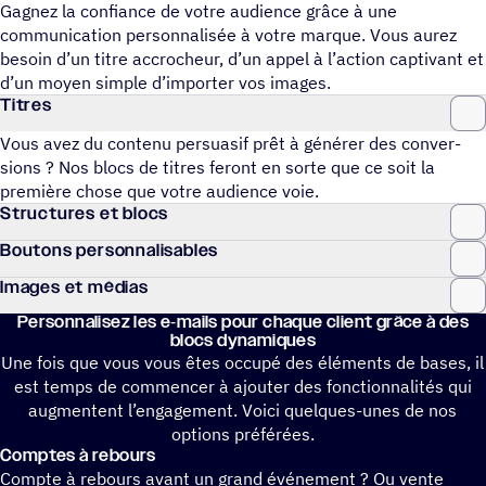
Gagnez la confiance de votre audience grâce à une
communication personnalisée à votre marque. Vous aurez
besoin d’un titre accrocheur, d’un appel à l’action captivant et
d’un moyen simple d’importer vos images.
Titres
Vous avez du contenu persua­sif prêt à générer des conver­
sions ? Nos blocs de titres feront en sorte que ce soit la
première chose que votre audience voie.
Struc­tures et blocs
Boutons person­na­li­sables
Images et médias
Person­na­li­sez les e‑mails pour chaque client grâce à des
blocs dynamiques
Une fois que vous vous êtes occupé des éléments de bases, il
est temps de commencer à ajouter des fonctionnalités qui
augmentent l’engagement. Voici quelques-unes de nos
options préférées.
Comptes à rebours
Compte à rebours avant un grand événement ? Ou vente