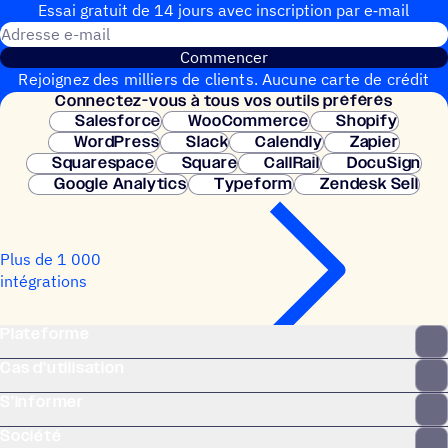
Essai gratuit de 14 jours avec inscrip­tion par e‑mail
Adresse e-mail
Commencer
Rejoignez des milliers de clients. Aucune carte de crédit
Connec­tez-vous à tous vos outils préférés
nécessaire. Configuration instantanée.
Salesforce
WooCommerce
Shopify
WordPress
Slack
Calendly
Zapier
Squarespace
Square
CallRail
DocuSign
Google Analytics
Typeform
Zendesk Sell
Plus de 1 000
intégrations
Plateforme
Cas d’utilisation
S’informer
Société