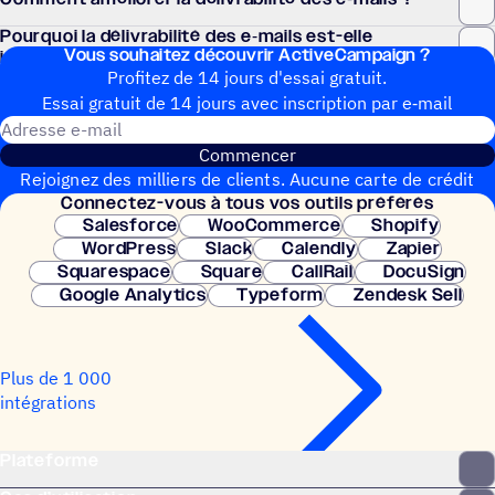
Pour­quoi la déli­vra­bi­lité des e‑mails est-elle
Vous souhai­tez découvrir ActiveCampaign ?
importante ?
Profitez de 14 jours d'essai gratuit.
Essai gratuit de 14 jours avec inscrip­tion par e‑mail
Adresse e-mail
Commencer
Rejoignez des milliers de clients. Aucune carte de crédit
Connec­tez-vous à tous vos outils préférés
nécessaire. Configuration instantanée.
Salesforce
WooCommerce
Shopify
WordPress
Slack
Calendly
Zapier
Squarespace
Square
CallRail
DocuSign
Google Analytics
Typeform
Zendesk Sell
Plus de 1 000
intégrations
Plateforme