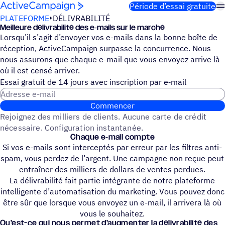
Passer au contenu
Période d’essai gratuite
PLATEFORME
DÉLIVRABILITÉ
Meilleure déli­vra­bi­lité des e‑mails sur le marché
Lorsqu’il s’agit d’envoyer vos e-mails dans la bonne boîte de
réception, ActiveCampaign surpasse la concurrence. Nous
nous assurons que chaque e-mail que vous envoyez arrive là
où il est censé arriver.
Essai gratuit de 14 jours avec inscrip­tion par e‑mail
Adresse e-mail
Commencer
Rejoignez des milliers de clients. Aucune carte de crédit
nécessaire. Configuration instantanée.
Chaque e‑mail compte
Si vos e-mails sont interceptés par erreur par les filtres anti-
spam, vous perdez de l’argent. Une campagne non reçue peut
entraîner des milliers de dollars de ventes perdues.
La délivrabilité fait partie intégrante de notre plateforme
intelligente d’automatisation du marketing. Vous pouvez donc
être sûr que lorsque vous envoyez un e-mail, il arrivera là où
vous le souhaitez.
Qu’est-ce qui nous permet d’augmenter la déli­vra­bi­lité des