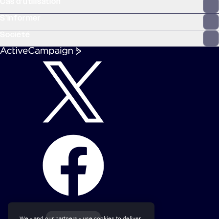
Cas d’utilisation
S’informer
Société
We - and our partners - use cookies to deliver