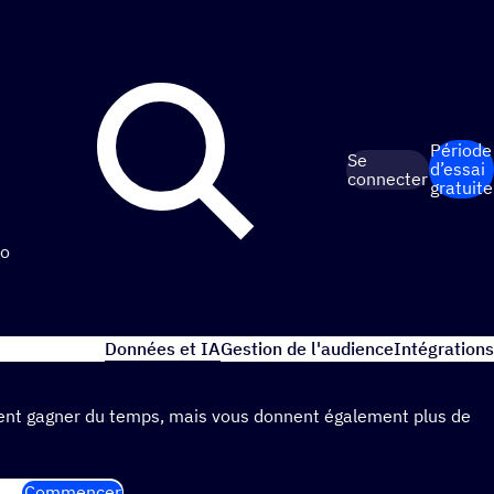
Période
Se
d’essai
connecter
gratuite
o
Données et IA
Gestion de l'audience
Intégrations
lement gagner du temps, mais vous donnent également plus de
Commencer