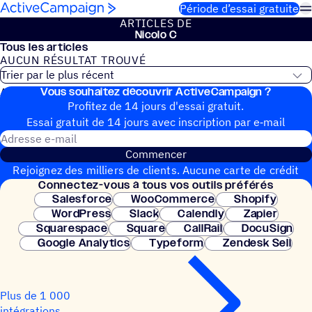
Passer au contenu
Période d’essai gratuite
ARTICLES DE
Nicolo C
Tous les articles
AUCUN RÉSUL­TAT TROUVÉ
Vous souhai­tez découvrir ActiveCampaign ?
Aucun article de blog trouvé
Profitez de 14 jours d'essai gratuit.
Essai gratuit de 14 jours avec inscrip­tion par e‑mail
Adresse e-mail
Commencer
Rejoignez des milliers de clients. Aucune carte de crédit
Connec­tez-vous à tous vos outils préférés
nécessaire. Configuration instantanée.
Salesforce
WooCommerce
Shopify
WordPress
Slack
Calendly
Zapier
Squarespace
Square
CallRail
DocuSign
Google Analytics
Typeform
Zendesk Sell
Plus de 1 000
intégrations