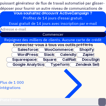
puissant générateur de flux de travail automatisé par glisser-
déposer pour fournir un autre niveau de communications de
Vous souhai­tez découvrir ActiveCampaign ?
marquage logiques.
Profitez de 14 jours d'essai gratuit.
Essai gratuit de 14 jours avec inscrip­tion par e‑mail
Adresse e-mail
Commencer
Rejoignez des milliers de clients. Aucune carte de crédit
Connec­tez-vous à tous vos outils préférés
nécessaire. Configuration instantanée.
Salesforce
WooCommerce
Shopify
WordPress
Slack
Calendly
Zapier
Squarespace
Square
CallRail
DocuSign
Google Analytics
Typeform
Zendesk Sell
Plus de 1 000
intégrations
Plateforme