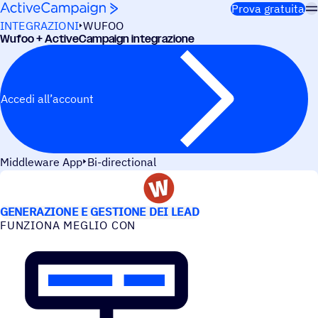
Salta al contenuto
Prova gratuita
INTEGRAZIONI
WUFOO
Wufoo + ActiveCampaign integrazione
Accedi all’account
Middleware App
Bi-directional
CASI D’USO
GENERAZIONE E GESTIONE DEI LEAD
FUNZIONA MEGLIO CON