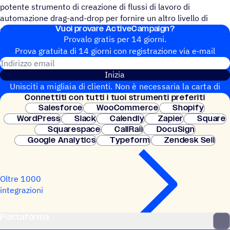
potente strumento di creazione di flussi di lavoro di
automazione drag-and-drop per fornire un altro livello di
Vuoi provare ActiveCampaign?
comunicazioni di marcatura basate sulla logica.
Provalo gratis per 14 giorni.
Prova gratuita di 14 giorni con regi­stra­zione via e‑mail
Indirizzo email
Inizia
Unisciti a migliaia di clienti. Non è necessaria la carta di
Connet­titi con tutti i tuoi strumenti preferiti
credito. Configurazione istantanea.
Salesforce
WooCommerce
Shopify
WordPress
Slack
Calendly
Zapier
Square
Squarespace
CallRail
DocuSign
Google Analytics
Typeform
Zendesk Sell
Oltre 1000
integrazioni
Piattaforma