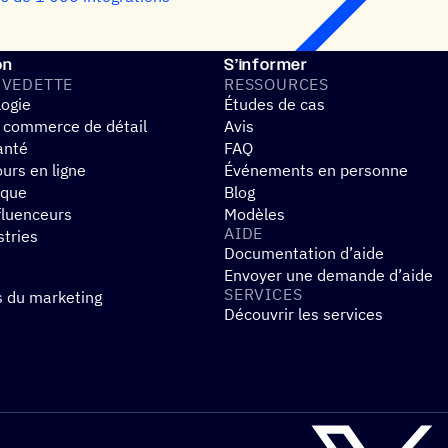
on
S’informer
 VEDETTE
RESSOURCES
logie
Études de cas
 commerce de détail
Avis
anté
FAQ
urs en ligne
Événements en personne
ique
Blog
fluenceurs
Modèles
AIDE
stries
Documentation d’aide
Envoyer une demande d’aide
SERVICES
s du marketing
Découvrir les services