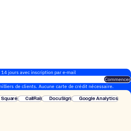
 14 jours avec inscrip­tion par e‑mail
Commencer
illiers de clients. Aucune carte de crédit nécessaire.
instantanée.
Square
CallRail
DocuSign
Google Analytics