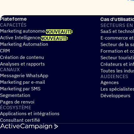
Plateforme
Cas d’utilisati
CAPA­CI­TÉS
SECTEURS EN
Marketing autonome
SaaS et techno
NOUVEAUTÉ
Active Intelligence
E-commerce et
NOUVEAUTÉ
Marketing Automation
Secteur de la s
CRM
Formation et co
Création de contenu
Secteur tourist
Analyses et rapports
Créateurs et in
CANAUX
Toutes les indu
Messagerie WhatsApp
AUDIENCES
Marketing par e-mail
Agences
Marketing par SMS
Les spécialiste
Segmentation
Développeurs
Pages de renvoi
ÉCOSYS­TÈME
Applications et intégrations
Consultant certifié