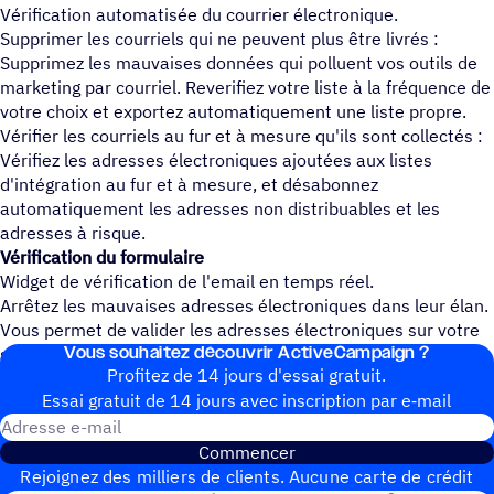
Vérification automatisée du courrier électronique.
Supprimer les courriels qui ne peuvent plus être livrés :
Supprimez les mauvaises données qui polluent vos outils de
marketing par courriel. Reverifiez votre liste à la fréquence de
votre choix et exportez automatiquement une liste propre.
Vérifier les courriels au fur et à mesure qu'ils sont collectés :
Vérifiez les adresses électroniques ajoutées aux listes
d'intégration au fur et à mesure, et désabonnez
automatiquement les adresses non distribuables et les
adresses à risque.
Vérification du formulaire
Widget de vérification de l'email en temps réel.
Arrêtez les mauvaises adresses électroniques dans leur élan.
Vous permet de valider les adresses électroniques sur votre
Vous souhai­tez découvrir ActiveCampaign ?
site web existant avant qu'elles ne soient envoyées.
Profitez de 14 jours d'essai gratuit.
Essai gratuit de 14 jours avec inscrip­tion par e‑mail
Adresse e-mail
Commencer
Rejoignez des milliers de clients. Aucune carte de crédit