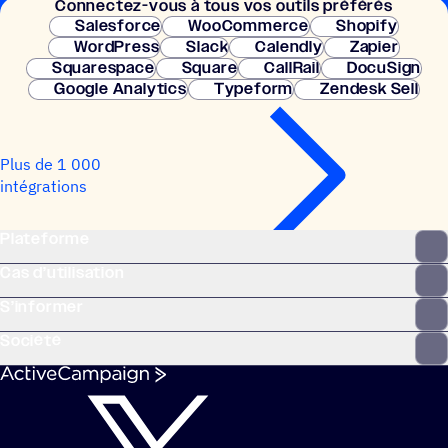
Connec­tez-vous à tous vos outils préférés
nécessaire. Configuration instantanée.
Salesforce
WooCommerce
Shopify
WordPress
Slack
Calendly
Zapier
Squarespace
Square
CallRail
DocuSign
Google Analytics
Typeform
Zendesk Sell
Plus de 1 000
intégrations
Plateforme
Cas d’utilisation
S’informer
Société