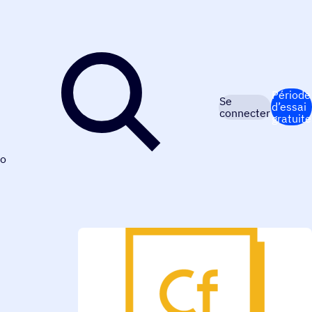
Période
Se
d’essai
connecter
gratuite
o