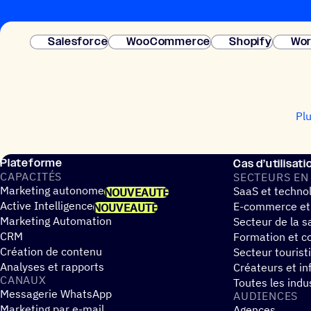
Salesforce
WooCommerce
Shopify
Wor
Pl
Plateforme
Cas d’utilisati
CAPA­CI­TÉS
SECTEURS EN
Marketing autonome
SaaS et techno
NOUVEAUTÉ
Active Intelligence
E-commerce et
NOUVEAUTÉ
Marketing Automation
Secteur de la s
CRM
Formation et co
Création de contenu
Secteur tourist
Analyses et rapports
Créateurs et in
CANAUX
Toutes les indu
Messagerie WhatsApp
AUDIENCES
Marketing par e-mail
Agences