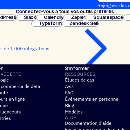
Rejoignez des m
Connec­tez-vous à tous vos outils préférés
Configuration 
dPress
Slack
Calendly
Zapier
Squarespace
Typeform
Zendesk Sell
us de 1 000 intégrations
on
S’informer
 VEDETTE
RESSOURCES
logie
Études de cas
 commerce de détail
Avis
anté
FAQ
urs en ligne
Événements en personne
ique
Blog
fluenceurs
Modèles
AIDE
stries
Documentation d’aide
Envoyer une demande d’aide