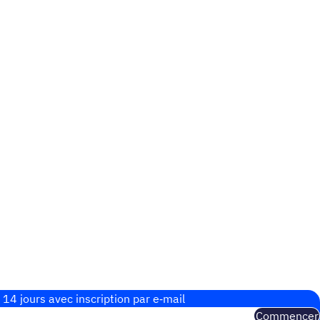
 14 jours avec inscrip­tion par e‑mail
Commencer