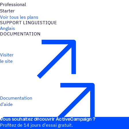
Professional
Starter
Voir tous les plans
SUPPORT LINGUIS­TIQUE
Anglais
DOCU­MEN­TA­TION
Visiter
le site
Documentation
d’aide
Vous souhai­tez découvrir ActiveCampaign ?
Profitez de 14 jours d'essai gratuit.