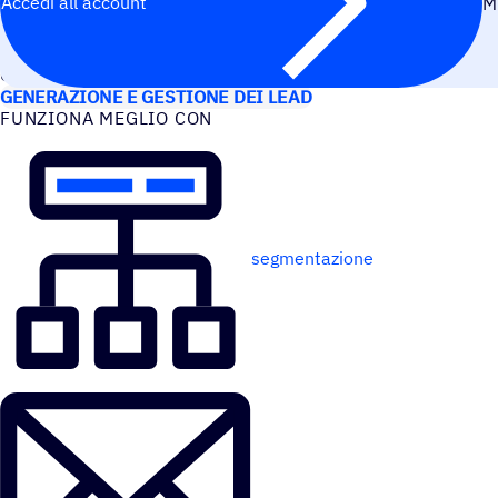
Accedi all’account
M
CASI D’USO
GENERAZIONE E GESTIONE DEI LEAD
FUNZIONA MEGLIO CON
segmentazione