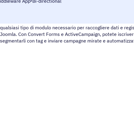
iddleware App
Bi-directional
Convert Forms è un costruttore di moduli facile da usare per
qualsiasi tipo di modulo necessario per raccogliere dati e regi
Joomla. Con Convert Forms e ActiveCampaign, potete iscrivere 
segmentarli con tag e inviare campagne mirate e automatizzat