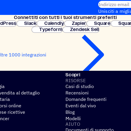
Indirizzo email
Unisciti a migli
Connet­titi con tutti i tuoi strumenti preferiti
Configurazione
dPress
Slack
Calendly
Zapier
Square
Squa
Typeform
Zendesk Sell
ltre 1000 integrazioni
Scopri
RISORSE
gia
Casi di studio
endita al dettaglio
Recensioni
taria
Domande frequenti
rsi online
Eventi dal vivo
se ricettive
Blog
encer
Modelli
AIUTO
Documenti di supporto