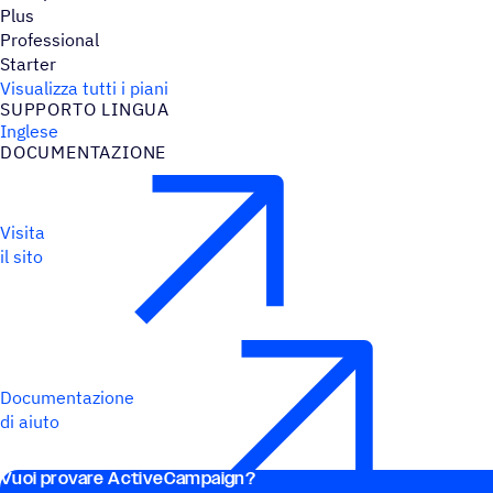
Plus
Professional
Starter
Visualizza tutti i piani
SUPPORTO LINGUA
Inglese
DOCU­MEN­TA­ZIONE
Visita
il sito
Documentazione
di aiuto
Vuoi provare ActiveCampaign?