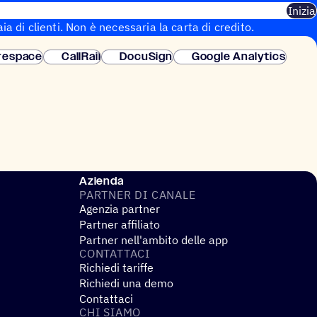
Inizia
aia di clienti. Non è necessaria la carta di credito.
 istantanea.
respace
CallRail
DocuSign
Google Analytics
Azienda
PARTNER DI CANALE
Agenzia partner
Partner affiliato
Partner nell'ambito delle app
CONTAT­TACI
Richiedi tariffe
Richiedi una demo
Contattaci
CHI SIAMO