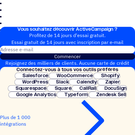
Vous souhai­tez découvrir ActiveCampaign ?
Profitez de 14 jours d'essai gratuit.
Essai gratuit de 14 jours avec inscrip­tion par e‑mail
Adresse e-mail
Commencer
Rejoignez des milliers de clients. Aucune carte de crédit
Connec­tez-vous à tous vos outils préférés
nécessaire. Configuration instantanée.
Salesforce
WooCommerce
Shopify
WordPress
Slack
Calendly
Zapier
Squarespace
Square
CallRail
DocuSign
Google Analytics
Typeform
Zendesk Sell
Plus de 1 000
intégrations